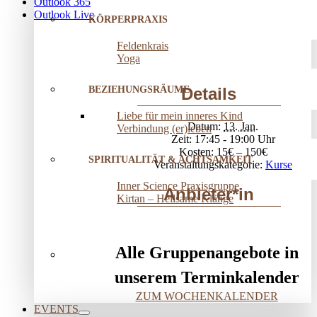
Outlook 365
Outlook Live
KÖRPERPRAXIS
Feldenkrais
Yoga
BEZIEHUNGSRÄUME
Details
Liebe für mein inneres Kind
Datum:
13. Jan.
Verbindung (er)leben
Zeit:
17:45 - 19:00
Kosten:
15€ – 150€
SPIRITUALITÄT & ACHTSAMKEIT
Veranstaltungskategorie:
Kurse
Inner Science Praxisgruppe
Anbieter*in
Kirtan – Heilsame Klänge
Alle Gruppenangebote in
unserem Terminkalender
ZUM WOCHENKALENDER
EVENTS