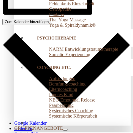
Feldenkrais Einzelarbeit
Osteopathie
Pantarei
Thai Yoga Massage
Zum Kalender hinzufügen
Yoga & Spiraldynamik®
PSYCHOTHERAPIE
NARM Entwicklungstraumatherapie
Somatic Experiencing
COACHING ETC.
Aufstellungen
Berufungscoaching
Elterncoaching
Inneres Kind
NEO Emotional Release
Paarberatung
Systemisches Coaching
Systemische Körperarbeit
Google Kalender
GRUPPENANGEBOTE
iCalendar