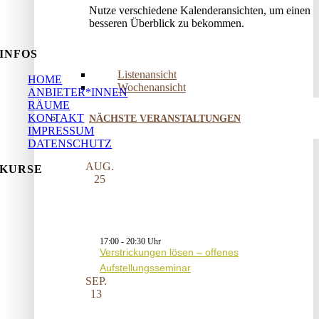
Nutze verschiedene Kalenderansichten, um einen
besseren Überblick zu bekommen.
INFOS
Listenansicht
HOME
Wochenansicht
ANBIETER*INNEN
RÄUME
KONTAKT
NÄCHSTE VERANSTALTUNGEN
IMPRESSUM
DATENSCHUTZ
AUG.
KURSE
25
17:00
-
20:30
Verstrickungen lösen – offenes
Aufstellungsseminar
SEP.
13