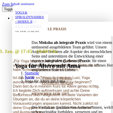
Zum Inhalt springen
Toggle Navigation
YOGA MIT DANIEL
YOGA MIT DANIEL
YOGA MIT DANIEL
VERSTRICKUNGEN
AUFSTELLUNGSSEMINAR
YOGA &
LÖSEN – OFFENES
– MIT DEM VATER
SPIRALDYNAMIK®
ÜBER UNS
AUFSTELLUNGSSEMINAR
IN DIE EIGENE
– MODUL II
10. AUG. @ 18:00
10. AUG. @ 20:00
11. AUG. @ 18:00
-
-
-
KRAFT KOMMEN
INTEGRALE PRAXIS
19:30
21:30
19:30
25. AUG. @ 17:00
19. SEP. @ 09:00
-
-
13. SEP. @ 13:00
-
20:30
20. SEP. @ 16:00
Das
Moksha als integrale Praxis
wird von einem
17:30
umfassend ausgebildeten Team geführt. Unsere
3. Jan. @ 17:45
-
19:00
Angebote berühren alle Aspekte des menschlichen
Seins und unterstützen die Entwicklung einer
eigenen
integralen (Lebens-)Praxis
: für einen
„Für Yoga bin ich zu alt. Für Yoga bin ich zu
Yoga für Ältere mit Anna
gesunden Körper und klaren Geist, ein offenes Her
ungelenkig. Ich habe lange nichts mehr gemacht. Ich
habe Schwierigkeiten mit den Gelenken.“
und tieferen Sinn im Leben.
Startseite
Kurse
Ist das bei dir so? Hast du trotzdem Lust, Yoga
Vision des Moksha
Yoga für Ältere mit Anna
auszuprobieren oder wieder damit zu beginnen?
Leitbild im Moksha
Dann bist du in meinem Kurs für Ältere genau richtig.
Ich begleite Dich aufmerksam und achte Deine
MENSCHEN VOR ORT
Bedürfnisse und Fähigkeiten. Ich biete Varianten der
Übungen an, die du an deine körperlichen
Voraussetzungen anpassen kannst. Nicht zuletzt ist
Die Vielfalt an qualifizierten Anbieter*innen, welc
deine Gruppe ein sozialer Ort zum Kennenlernen
sich regelmäßig fortbilden, vernetzen und im
und Austauschen.