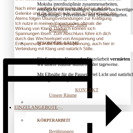
Moksha interdisziplinär zusammenarbeiten,
Nach einer sanften Erwärmung mit Fokus auf die
ermöglicht ein reichhaltiges, qualitativ hochwertige
Gelenke und die Wirbelsäule unter Einbeziehung des
Begleitungs-, Präventions­- und Seminarangebot.
Atems folgen Übungsverbindungen zur Kräftigung.
Ich nutze in meinen Yogastunden oftmals die
Alle Anbieter*innen
Wirkung von Klang. Dadurch können sich
Kernteam
Spannungen lösen. Zum Abschluss führe ich dich
durch das Wechselspiel von Anspannung und
BESONDERE RÄUME
Entspannung in die Tiefenentspannung, auch hier in
Verbindung mit Klang und natürlich Stille.
Für Seminare, Kurse oder Einzelarbeit
vermieten
wir unsere Räume stunden- oder tageweise.
Mit Elbnähe für die Pausen, viel Licht und natürlic
wohliger Atmosphäre!
KONTAKT
Unsere Räume
EINZELANGEBOTE
KÖRPERARBEIT
Berührungen