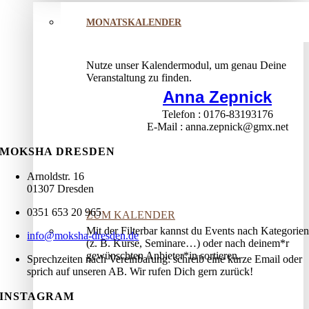
MONATSKALENDER
Nutze unser Kalendermodul, um genau Deine
Veranstaltung zu finden.
Anna Zepnick
Telefon
0176-83193176
E-Mail
anna.zepnick@gmx.net
MOKSHA DRESDEN
Arnoldstr. 16
01307 Dresden
0351 653 20 965
ZUM KALENDER
Mit der Filterbar kannst du Events nach Kategorien
info@moksha-dresden.de
(z. B. Kurse, Seminare…) oder nach deinem*r
gewünschten Anbieter*in sortieren.
Sprechzeiten nach Vereinbarung: schreib eine kurze Email oder
sprich auf unseren AB. Wir rufen Dich gern zurück!
INSTAGRAM