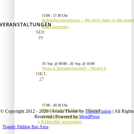
13:00
-
17:30
Aufstellungsseminar – Mit dem Vater in die eige
VERANSTALTUNGEN
Kraft kommen
SEP.
19
19. Sep. @ 09:00
-
20. Sep. @ 16:00
Yoga & Spiraldynamik® – Modul II
OKT.
27
17:00
-
20:30
Verstrickungen lösen – offenes
© Copyright 2012 - 2026 | Avada Theme by
ThemeFusion
| All Rights
Aufstellungsseminar
Reserved | Powered by
WordPress
Kalender anzeigen
Toggle Sliding Bar Area