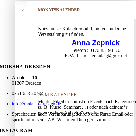
MONATSKALENDER
Nutze unser Kalendermodul, um genau Deine
Veranstaltung zu finden.
Anna Zepnick
Telefon
0176-83193176
E-Mail
anna.zepnick@gmx.net
MOKSHA DRESDEN
Arnoldstr. 16
01307 Dresden
0351 653 20 965
ZUM KALENDER
Mit der Filterbar kannst du Events nach Kategorien
info@moksha-dresden.de
(z. B. Kurse, Seminare…) oder nach deinem*r
gewünschten Anbieter*in sortieren.
Sprechzeiten nach Vereinbarung: schreib eine kurze Email oder
sprich auf unseren AB. Wir rufen Dich gern zurück!
INSTAGRAM