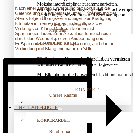
Moksha interdisziplinär zusammenarbeiten,
Nach einer sanften Erwärmung mit Fokus auf die
ermöglicht ein reichhaltiges, qualitativ hochwertige
Gelenke und die Wirbelsäule unter Einbeziehung des
Begleitungs-, Präventions­- und Seminarangebot.
Atems folgen Übungsverbindungen zur Kräftigung.
Ich nutze in meinen Yogastunden oftmals die
Alle Anbieter*innen
Wirkung von Klang. Dadurch können sich
Kernteam
Spannungen lösen. Zum Abschluss führe ich dich
durch das Wechselspiel von Anspannung und
BESONDERE RÄUME
Entspannung in die Tiefenentspannung, auch hier in
Verbindung mit Klang und natürlich Stille.
Für Seminare, Kurse oder Einzelarbeit
vermieten
wir unsere Räume stunden- oder tageweise.
Mit Elbnähe für die Pausen, viel Licht und natürlic
wohliger Atmosphäre!
KONTAKT
Unsere Räume
EINZELANGEBOTE
KÖRPERARBEIT
Berührungen