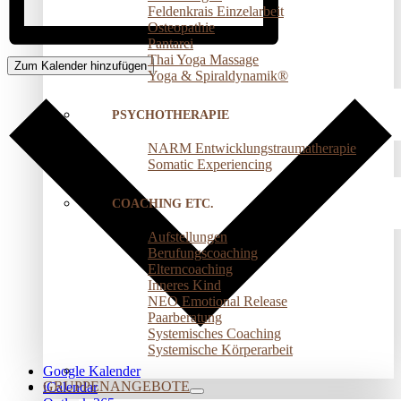
Feldenkrais Einzelarbeit
Osteopathie
Pantarei
Thai Yoga Massage
Zum Kalender hinzufügen
Yoga & Spiraldynamik®
PSYCHOTHERAPIE
NARM Entwicklungstraumatherapie
Somatic Experiencing
COACHING ETC.
Aufstellungen
Berufungscoaching
Elterncoaching
Inneres Kind
NEO Emotional Release
Paarberatung
Systemisches Coaching
Systemische Körperarbeit
Google Kalender
GRUPPENANGEBOTE
iCalendar