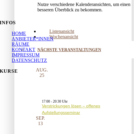
Nutze verschiedene Kalenderansichten, um einen
besseren Überblick zu bekommen.
INFOS
Listenansicht
HOME
Wochenansicht
ANBIETER*INNEN
RÄUME
KONTAKT
NÄCHSTE VERANSTALTUNGEN
IMPRESSUM
DATENSCHUTZ
AUG.
KURSE
25
17:00
-
20:30
Verstrickungen lösen – offenes
Aufstellungsseminar
SEP.
13