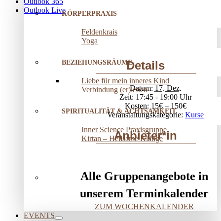
Outlook 365
Outlook Live
KÖRPERPRAXIS
Feldenkrais
Yoga
BEZIEHUNGSRÄUME
Details
Liebe für mein inneres Kind
Datum:
17. Dez.
Verbindung (er)leben
Zeit:
17:45 - 19:00
Kosten:
15€ – 150€
SPIRITUALITÄT & ACHTSAMKEIT
Veranstaltungskategorie:
Kurse
Inner Science Praxisgruppe
Anbieter*in
Kirtan – Heilsame Klänge
Alle Gruppenangebote in
unserem Terminkalender
ZUM WOCHENKALENDER
EVENTS