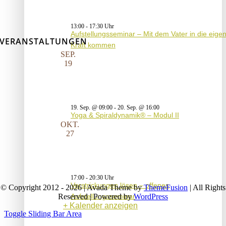
13:00
-
17:30
Aufstellungsseminar – Mit dem Vater in die eige
VERANSTALTUNGEN
Kraft kommen
SEP.
19
19. Sep. @ 09:00
-
20. Sep. @ 16:00
Yoga & Spiraldynamik® – Modul II
OKT.
27
17:00
-
20:30
Verstrickungen lösen – offenes
© Copyright 2012 - 2026 | Avada Theme by
ThemeFusion
| All Rights
Aufstellungsseminar
Reserved | Powered by
WordPress
Kalender anzeigen
Toggle Sliding Bar Area