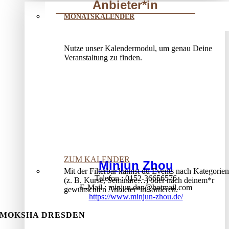
Anbieter*in
MONATSKALENDER
Nutze unser Kalendermodul, um genau Deine
Veranstaltung zu finden.
ZUM KALENDER
Minjun Zhou
Mit der Filterbar kannst du Events nach Kategorien
Telefon
0152-36656576
(z. B. Kurse, Seminare…) oder nach deinem*r
E-Mail
minjun.dan@hotmail.com
gewünschten Anbieter*in sortieren.
https://www.minjun-zhou.de/
MOKSHA DRESDEN