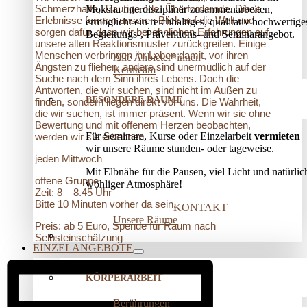
Schmerzhafte, Traurige oder Überfordernde. Diese
Moksha interdisziplinär zusammenarbeiten,
Erlebnisse formen unseren Blick auf die Welt und
ermöglicht ein reichhaltiges, qualitativ hochwertige
sorgen dafür, dass wir bei ähnlichen Erfahrungen auf
Begleitungs-, Präventions­- und Seminarangebot.
unsere alten Reaktionsmuster zurückgreifen. Einige
Menschen verbringen ihr Leben damit, vor ihren
Alle Anbieter*innen
Ängsten zu fliehen, andere sind unermüdlich auf der
Kernteam
Suche nach dem Sinn ihres Lebens. Doch die
Antworten, die wir suchen, sind nicht im Außen zu
BESONDERE RÄUME
finden, sondern liegen direkt vor uns. Die Wahrheit,
die wir suchen, ist immer präsent. Wenn wir sie ohne
Bewertung und mit offenem Herzen beobachten,
Für Seminare, Kurse oder Einzelarbeit
vermieten
werden wir sie erkennen.
wir unsere Räume stunden- oder tageweise.
jeden Mittwoch
Mit Elbnähe für die Pausen, viel Licht und natürlic
offene Gruppe
wohliger Atmosphäre!
Zeit: 8 – 8.45 Uhr
Bitte 10 Minuten vorher da sein.
KONTAKT
Unsere Räume
Preis: ab 5 Euro, Spende für Raum nach
Selbsteinschätzung
EINZELANGEBOTE
KÖRPERARBEIT
Berührungen