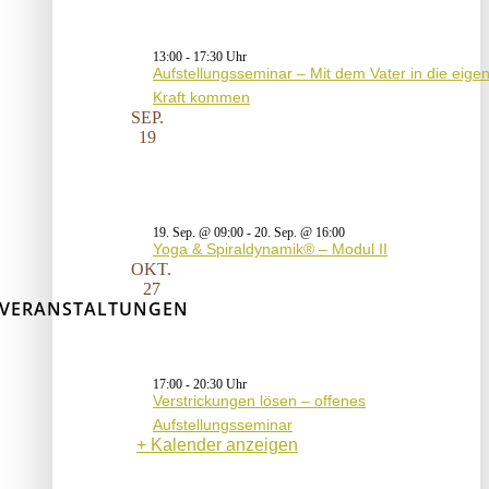
13:00
-
17:30
Aufstellungsseminar – Mit dem Vater in die eige
Kraft kommen
SEP.
19
19. Sep. @ 09:00
-
20. Sep. @ 16:00
Yoga & Spiraldynamik® – Modul II
OKT.
27
VERANSTALTUNGEN
17:00
-
20:30
Verstrickungen lösen – offenes
Aufstellungsseminar
Kalender anzeigen