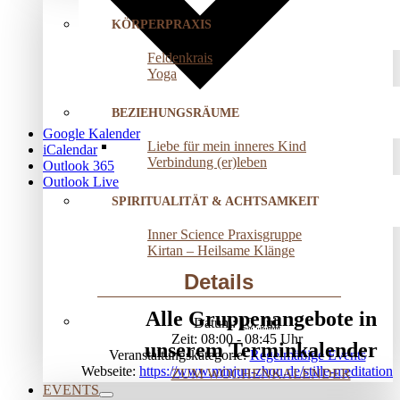
KÖRPERPRAXIS
Feldenkrais
Yoga
BEZIEHUNGSRÄUME
Google Kalender
Liebe für mein inneres Kind
iCalendar
Verbindung (er)leben
Outlook 365
Outlook Live
SPIRITUALITÄT & ACHTSAMKEIT
Inner Science Praxisgruppe
Kirtan – Heilsame Klänge
Details
Alle Gruppenangebote in
Datum:
10. Juli
Zeit:
08:00 - 08:45
unserem Terminkalender
Veranstaltungskategorie:
Regelmäßige Events
Webseite:
https://www.minjun-zhou.de/stille-meditation
ZUM WOCHENKALENDER
EVENTS