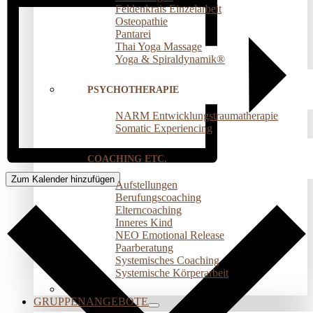
Feldenkrais Einzelarbeit
Osteopathie
Pantarei
Thai Yoga Massage
Yoga & Spiraldynamik®
PSYCHOTHERAPIE
NARM Entwicklungstraumatherapie
Somatic Experiencing
COACHING ETC.
Zum Kalender hinzufügen
Aufstellungen
Berufungscoaching
Elterncoaching
Inneres Kind
NEO Emotional Release
Paarberatung
Systemisches Coaching
Systemische Körperarbeit
GRUPPENANGEBOTE