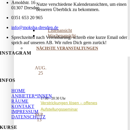
Arnoldstr. 16
Nutze verschiedene Kalenderansichten, um einen
01307 Dresden
besseren Überblick zu bekommen.
0351 653 20 965
info@moksha-dresden.de
Listenansicht
Wochenansicht
Sprechzeiten nach Vereinbarung: schreib eine kurze Email oder
sprich auf unseren AB. Wir rufen Dich gern zurück!
NÄCHSTE VERANSTALTUNGEN
INSTAGRAM
AUG.
25
INFOS
HOME
ANBIETER*INNEN
17:00
-
20:30
RÄUME
Verstrickungen lösen – offenes
KONTAKT
Aufstellungsseminar
IMPRESSUM
SEP.
DATENSCHUTZ
13
KURSE