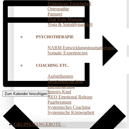
Feldenkrais Einzelarbeit
Osteopathie
Pantarei
Thai Yoga Massage
Yoga & Spiraldynamik®
PSYCHOTHERAPIE
NARM Entwicklungstraumatherapie
Somatic Experiencing
COACHING ETC.
Aufstellungen
Berufungscoaching
Elterncoaching
Inneres Kind
Zum Kalender hinzufügen
NEO Emotional Release
Paarberatung
Systemisches Coaching
Systemische Körperarbeit
GRUPPENANGEBOTE