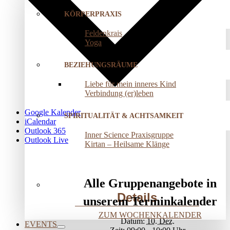
KÖRPERPRAXIS
Feldenkrais
Yoga
BEZIEHUNGSRÄUME
Liebe für mein inneres Kind
Verbindung (er)leben
Google Kalender
SPIRITUALITÄT & ACHTSAMKEIT
iCalendar
Outlook 365
Inner Science Praxisgruppe
Outlook Live
Kirtan – Heilsame Klänge
Alle Gruppenangebote in
Details
unserem Terminkalender
ZUM WOCHENKALENDER
Datum:
10. Dez.
EVENTS