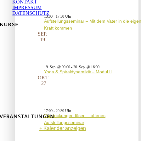
KONTAKT
IMPRESSUM
DATENSCHUTZ
13:00
-
17:30
Aufstellungsseminar – Mit dem Vater in die eige
KURSE
Kraft kommen
SEP.
19
19. Sep. @ 09:00
-
20. Sep. @ 16:00
Yoga & Spiraldynamik® – Modul II
OKT.
27
17:00
-
20:30
Verstrickungen lösen – offenes
VERANSTALTUNGEN
Aufstellungsseminar
Kalender anzeigen