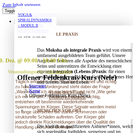
Zum Inhalt springen
Toggle Navigation
YOGA MIT DANIEL
YOGA MIT DANIEL
YOGA MIT DANIEL
VERSTRICKUNGEN
AUFSTELLUNGSSEMINAR
YOGA &
LÖSEN – OFFENES
– MIT DEM VATER
SPIRALDYNAMIK®
ÜBER UNS
AUFSTELLUNGSSEMINAR
IN DIE EIGENE
– MODUL II
10. AUG. @ 18:00
10. AUG. @ 20:00
11. AUG. @ 18:00
-
-
-
KRAFT KOMMEN
INTEGRALE PRAXIS
19:30
21:30
19:30
25. AUG. @ 17:00
19. SEP. @ 09:00
-
-
13. SEP. @ 13:00
-
20:30
20. SEP. @ 16:00
Das
Moksha als integrale Praxis
wird von einem
17:30
umfassend ausgebildeten Team geführt. Unsere
0. Dez. @ 09:00
-
10:00
Angebote berühren alle Aspekte des menschlichen
Seins und unterstützen die Entwicklung einer
eigenen
integralen (Lebens-)Praxis
: für einen
Veranstaltungsserie
(Alle ansehen)
Offener Feldenkrais Kurs (Nele)
gesunden Körper und klaren Geist, ein offenes Her
Täglich erfordern viele Situationen schnell und richtig
und tieferen Sinn im Leben.
Startseite
zu handeln. Im Vordergrund steht dabei die Frage
Kurse
„Was mache ich als nächstes?“ und nicht „Wie gehe
Vision des Moksha
Offener Feldenkrais Kurs (Nele)
ich mit mir um?“. Bleibt nur Ersteres wichtig,
Leitbild im Moksha
entstehen oft bestimmte wiederkehrende
Spannungen im Körper. Diese Signale werden meist
MENSCHEN VOR ORT
so lange übersehen bis starke Schmerzen oder
strukturelle Schäden auftreten. Der Körper gibt
jedoch direkte Rückmeldungen über die Qualität der
Die Vielfalt an qualifizierten Anbieter*innen, welc
Handlung und unser Befinden.
sich regelmäßig fortbilden, vernetzen und im