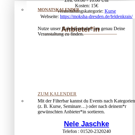
Zeit:
09:00 - 10:00
Kosten:
15€
MONATSKALENDER
Veranstaltungskategorie:
Kurse
Webseite:
https://moksha-dresden.de/feldenkrais/
Anbieter*in
Nutze unser Kalendermodul, um genau Deine
Veranstaltung zu finden.
ZUM KALENDER
Mit der Filterbar kannst du Events nach Kategorien
(z. B. Kurse, Seminare…) oder nach deinem*r
gewünschten Anbieter*in sortieren.
Nele Jaschke
Telefon
01520-2320240