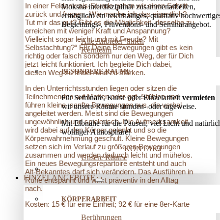
In einer Feldenkrais-Stunde gehen wir einen Schritt
Moksha interdisziplinär zusammenarbeiten,
zurück und fragen: „Wie mache ich das eigentlich?
ermöglicht ein reichhaltiges, qualitativ hochwertige
Tut mir das gut? Gibt es die Möglichkeit, dasselbe zu
Begleitungs-, Präventions­- und Seminarangebot.
erreichen mit weniger Kraft und Anspannung?
Vielleicht sogar leicht und mit Freude? Mit
Alle Anbieter*innen
Selbstachtung?“ Für Deine Bewegungen gibt es kein
Kernteam
richtig oder falsch sondern nur den Weg, der für Dich
jetzt leicht funktioniert. Ich begleite Dich dabei,
BESONDERE RÄUME
diesen Weg zu finden und zu stärken.
In den Unterrichtsstunden liegen oder sitzen die
Teilnehmenden auf Matten oder ggf. Stühlen und
Für Seminare, Kurse oder Einzelarbeit
vermieten
führen kleine, sanfte Bewegungen aus, die verbal
wir unsere Räume stunden- oder tageweise.
angeleitet werden. Meist sind die Bewegungen
ungewöhnlich und spielerisch. Die Aufmerksamkeit
Mit Elbnähe für die Pausen, viel Licht und natürlic
wird dabei auf den Körper gelenkt und so die
wohliger Atmosphäre!
Körperwahrnehmung geschult. Kleine Bewegungen
setzen sich im Verlauf zu größeren Bewegungen
KONTAKT
zusammen und werden dadurch leicht und mühelos.
Unsere Räume
Ein neues Bewegungsrepartoire entsteht und auch
Alt-Bekanntes darf sich verändern. Das Ausführen in
EINZELANGEBOTE
Ruhe entspannt und wirkt präventiv in den Alltag
nach.
KÖRPERARBEIT
Kosten: 15 € für eine Einheit; 92 € für eine 8er-Karte
Berührungen