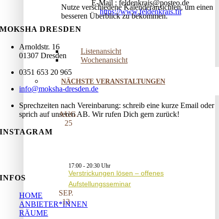
E-Mail
feldenkrais@posteo.de
Nutze verschiedene Kalenderansichten, um einen
https://www.feldenkrais.fit
besseren Überblick zu bekommen.
MOKSHA DRESDEN
Arnoldstr. 16
Listenansicht
01307 Dresden
Wochenansicht
0351 653 20 965
NÄCHSTE VERANSTALTUNGEN
info@moksha-dresden.de
Sprechzeiten nach Vereinbarung: schreib eine kurze Email oder
AUG.
sprich auf unseren AB. Wir rufen Dich gern zurück!
25
INSTAGRAM
17:00
-
20:30
Verstrickungen lösen – offenes
INFOS
Aufstellungsseminar
SEP.
HOME
13
ANBIETER*INNEN
RÄUME