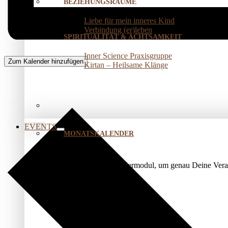
BEZIEHUNGSRÄUME
Liebe für mein inneres Kind
Verbindung (er)leben
SPIRITUALITÄT & ACHTSAMKEIT
Inner Science Praxisgruppe
Zum Kalender hinzufügen
Kirtan – Heilsame Klänge
EVENTS
MONATSKALENDER
Nutze unser Kalendermodul, um genau Deine Veran