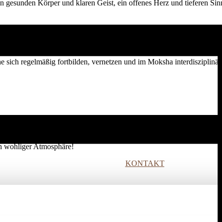
nen gesunden Körper und klaren Geist, ein offenes Herz und tieferen Si
he sich regelmäßig fortbilden, vernetzen und im Moksha interdisziplinär
ir unsere Räume stunden- oder tageweise.
ich wohliger Atmosphäre!
KONTAKT