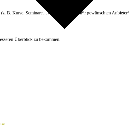
n (z. B. Kurse, Seminare…) oder nach deinem*r gewünschten Anbieter*i
besseren Überblick zu bekommen.
nar