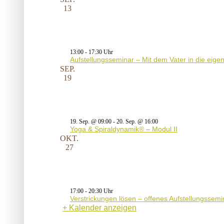
13
13:00
-
17:30
Aufstellungsseminar – Mit dem Vater in die eig
SEP.
19
19. Sep. @ 09:00
-
20. Sep. @ 16:00
Yoga & Spiraldynamik® – Modul II
OKT.
27
17:00
-
20:30
Verstrickungen lösen – offenes Aufstellungssemi
Kalender anzeigen