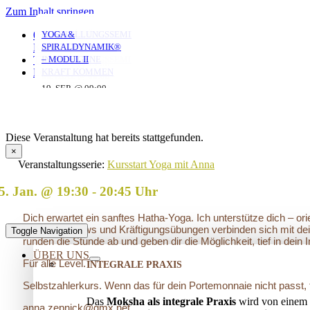
Zum Inhalt springen
YOGA FÜR ÄLTERE
YOGA MIT ANNA
MORGENYOGA MIT
VERSTRICKUNGEN
AUFSTELLUNGSSEMINAR
YOGA &
0351 653 20 965
MIT ANNA
ANNA
LÖSEN – OFFENES
– MIT DEM VATER
SPIRALDYNAMIK®
KONTAKT
AUFSTELLUNGSSEMINAR
IN DIE EIGENE
– MODUL II
TERMINE
06. AUG. @ 19:30
-
KRAFT KOMMEN
LOGIN
06. AUG. @ 17:45
07. AUG. @ 08:00
-
-
20:45
25. AUG. @ 17:00
19. SEP. @ 09:00
-
-
19:00
09:00
13. SEP. @ 13:00
-
20:30
20. SEP. @ 16:00
17:30
Diese Veranstaltung hat bereits stattgefunden.
×
Veranstaltungsserie:
Kursstart Yoga mit Anna
5. Jan. @ 19:30
-
20:45
Dich erwartet ein sanftes Hatha-Yoga. Ich unterstütze dich –
langsame Flows und Kräftigungsübungen verbinden sich mit de
Toggle Navigation
runden die Stunde ab und geben dir die Möglichkeit, tief in dein 
ÜBER UNS
Für alle Level.
INTEGRALE PRAXIS
Selbstzahlerkurs. Wenn das für dein Portemonnaie nicht passt, 
Das
Moksha als integrale Praxis
wird von einem 
anna.zepnick@gmx.net