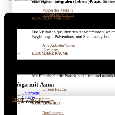
einer eigenen
integralen (Lebens-)Praxis
: für ei
Vision des Moksha
Leitbild im Moksha
MENSCHEN VOR ORT
Die Vielfalt an qualifizierten Anbieter*innen, welc
Begleitungs-, Präventions­- und Seminarangebot.
Alle Anbieter*innen
Kernteam
BESONDERE RÄUME
Für Seminare, Kurse oder Einzelarbeit
vermieten
w
Mit Elbnähe für die Pausen, viel Licht und natürl
Yoga mit Anna
Unsere Räume
Startseite
Kurse
EINZELANGEBOTE
Yoga mit Anna
KÖRPERARBEIT
Berührungen