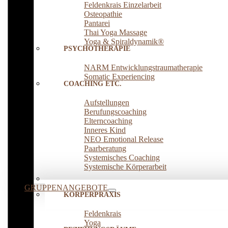
Feldenkrais Einzelarbeit
Osteopathie
Pantarei
Thai Yoga Massage
Yoga & Spiraldynamik®
PSYCHOTHERAPIE
NARM Entwicklungstraumatherapie
Somatic Experiencing
COACHING ETC.
Aufstellungen
Berufungscoaching
Elterncoaching
Inneres Kind
NEO Emotional Release
Paarberatung
Systemisches Coaching
Systemische Körperarbeit
GRUPPENANGEBOTE
KÖRPERPRAXIS
Feldenkrais
Yoga