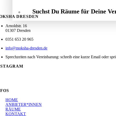
Suchst Du Räume für Deine Ve
OKSHA DRESDEN
Arnoldstr. 16
01307 Dresden
0351 653 20 965
info@moksha-dresden.de
Sprechzeiten nach Vereinbarung: schreib eine kurze Email oder spr
NSTAGRAM
NFOS
HOME
ANBIETER*INNEN
RÄUME
KONTAKT