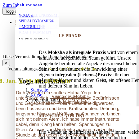
Zum Inhalt springen
Toggle Navigation
YOGA FÜR ÄLTERE
YOGA MIT ANNA
MORGENYOGA MIT
VERSTRICKUNGEN
AUFSTELLUNGSSEMINAR
YOGA &
MIT ANNA
ANNA
LÖSEN – OFFENES
– MIT DEM VATER
SPIRALDYNAMIK®
ÜBER UNS
AUFSTELLUNGSSEMINAR
IN DIE EIGENE
– MODUL II
06. AUG. @ 19:30
-
KRAFT KOMMEN
06. AUG. @ 17:45
07. AUG. @ 08:00
-
-
INTEGRALE PRAXIS
20:45
25. AUG. @ 17:00
19. SEP. @ 09:00
-
-
19:00
09:00
13. SEP. @ 13:00
-
20:30
20. SEP. @ 16:00
Das
Moksha als integrale Praxis
wird von einem
17:30
Diese Veranstaltung hat bereits stattgefunden.
umfassend ausgebildeten Team geführt. Unsere
×
Angebote berühren alle Aspekte des menschlichen
Veranstaltungsserie:
Kursstart Yoga mit Anna
Seins und unterstützen die Entwicklung einer
eigenen
integralen (Lebens-)Praxis
: für einen
Yoga mit Anna
8. Jan. @ 19:30
-
20:45
gesunden Körper und klaren Geist, ein offenes Her
und tieferen Sinn im Leben.
Startseite
Dich erwartet ein sanftes Hatha-Yoga. Ich
Kurse
Vision des Moksha
unterstütze dich – orientiert an deinen Bedürfnissen
Yoga mit Anna
Leitbild im Moksha
und Gegebenheiten – beim Geschmeidigwerden,
beim Loslassen und beim Kraftschöpfen. Dehnung,
langsame Flows und Kräftigungsübungen verbinden
MENSCHEN VOR ORT
sich mit deinem Atem. Ich habe immer Instrumente
dabei, denn Klang kann helfen, Spannungen zu
lösen. Anfangs- und Endentspannung runden die
Die Vielfalt an qualifizierten Anbieter*innen, welc
Stunde ab und geben dir die Möglichkeit, tief in dein
sich regelmäßig fortbilden, vernetzen und im