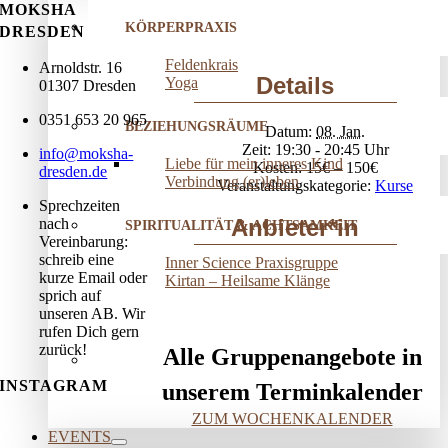
MOKSHA
KÖRPERPRAXIS
DRESDEN
Feldenkrais
Arnoldstr. 16
Details
Yoga
01307 Dresden
0351 653 20 965
BEZIEHUNGSRÄUME
Datum:
08. Jan.
Zeit:
19:30 - 20:45
info@moksha-
Liebe für mein inneres Kind
Kosten:
15€ – 150€
dresden.de
Verbindung (er)leben
Veranstaltungskategorie:
Kurse
Sprechzeiten
Anbieter*in
nach
SPIRITUALITÄT & ACHTSAMKEIT
Vereinbarung:
schreib eine
Inner Science Praxisgruppe
kurze Email oder
Kirtan – Heilsame Klänge
sprich auf
unseren AB. Wir
rufen Dich gern
zurück!
Alle Gruppenangebote in
INSTAGRAM
unserem Terminkalender
ZUM WOCHENKALENDER
EVENTS