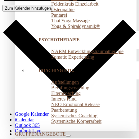
Feldenkrais Einzelarbeit
Zum Kalender hinzufügen
Osteopathie
Pantarei
Thai Yoga Massage
Yoga & Spiraldynamik®
PSYCHOTHERAPIE
NARM Entwicklungstraumatherapie
Somatic Experiencing
COACHING ETC.
Aufstellungen
Berufungscoaching
Elterncoaching
Inneres Kind
NEO Emotional Release
Paarberatung
Google Kalender
Systemisches Coaching
iCalendar
Systemische Körperarbeit
Outlook 365
Outlook Live
GRUPPENANGEBOTE