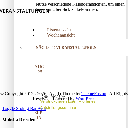
Nutze verschiedene Kalenderansichten, um einen
besseren Überblick zu bekommen.
VERANSTALTUNGEN
Listenansicht
Wochenansicht
NÄCHSTE VERANSTALTUNGEN
AUG.
25
© Copyright 2012 - 2026 | Avada Theme by
ThemeFusion
| All Rights
17:00
-
20:30
Reserved | Powered by
WordPress
Verstrickungen lösen – offenes
Aufstellungsseminar
Toggle Sliding Bar Area
SEP.
13
Moksha Dresden