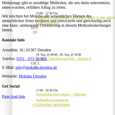
Heutzutage gibt es unzählige Methoden, die uns darin unterstützen,
einen wachen, erfüllten Alltag zu leben.
13:00
-
17:30
Wir möchten bei Moksha alle wesent­lichen Ebenen des
Aufstellungsseminar – Mit dem Vater in die eige
menschlichen Seins berühren und entwickeln und gleichzeitig auch
Kraft kommen
eine klare, umfassende Orientierung in diesem Methodendschungel
SEP.
bieten.
19
Kontakt Info
Arnoldstr. 16 | 01307 Dresden
19. Sep. @ 09:00
-
20. Sep. @ 16:00
Yoga & Spiraldynamik® – Modul II
Telefon:
0351 - 653 20 965
OKT.
E-Mail:
info@moksha-dresden.de
27
Webseite:
Moksha Dresden
Get Social
17:00
-
20:30
Verstrickungen lösen – offenes
Page load link
Aufstellungsseminar
Kalender anzeigen