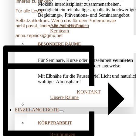
Inneres zu sinken.
Moksha interdisziplinär zusammenarbeiten,
ermöglicht ein reichhaltiges, qualitativ hochwertige
Für alle Level.
Begleitungs-, Präventions­- und Seminarangebot.
Selbstzahlerkurs. Wenn das für dein Portemonnaie
Alle Anbieter*innen
nicht passt, finden wir eine Lösung.
Kernteam
anna.zepnick@gmx.net
BESONDERE RÄUME
Für Seminare, Kurse oder Einzelarbeit
vermieten
wir unsere Räume stunden- oder tageweise.
Mit Elbnähe für die Pausen, viel Licht und natürlic
wohliger Atmosphäre!
KONTAKT
Unsere Räume
EINZELANGEBOTE
KÖRPERARBEIT
Berührungen