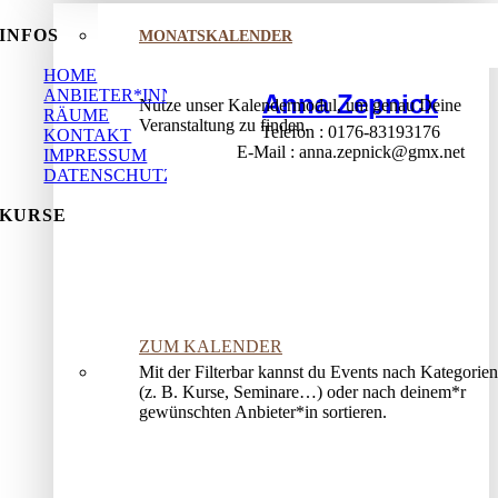
INFOS
MONATSKALENDER
HOME
ANBIETER*INNEN
Anna Zepnick
Nutze unser Kalendermodul, um genau Deine
RÄUME
Veranstaltung zu finden.
Telefon
0176-83193176
KONTAKT
E-Mail
anna.zepnick@gmx.net
IMPRESSUM
DATENSCHUTZ
KURSE
ZUM KALENDER
Mit der Filterbar kannst du Events nach Kategorien
(z. B. Kurse, Seminare…) oder nach deinem*r
gewünschten Anbieter*in sortieren.