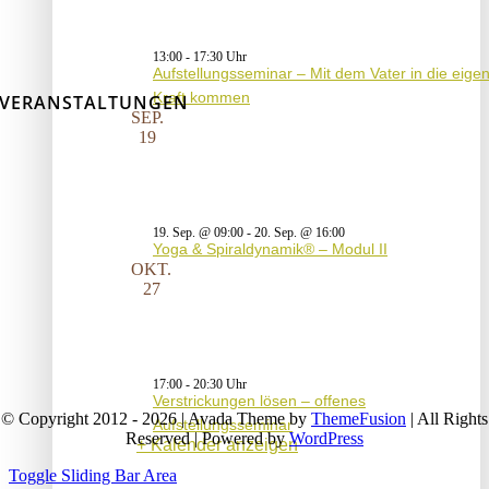
13:00
-
17:30
Aufstellungsseminar – Mit dem Vater in die eige
Kraft kommen
VERANSTALTUNGEN
SEP.
19
19. Sep. @ 09:00
-
20. Sep. @ 16:00
Yoga & Spiraldynamik® – Modul II
OKT.
27
17:00
-
20:30
Verstrickungen lösen – offenes
© Copyright 2012 - 2026 | Avada Theme by
ThemeFusion
| All Rights
Aufstellungsseminar
Reserved | Powered by
WordPress
Kalender anzeigen
Toggle Sliding Bar Area