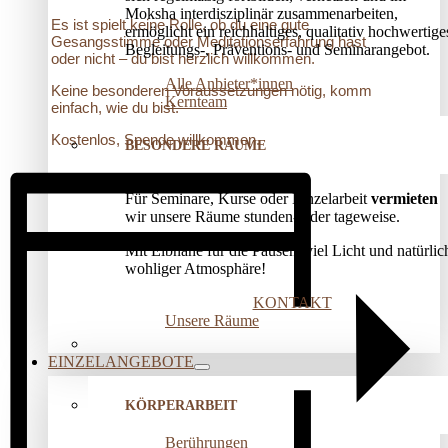
Moksha interdisziplinär zusammenarbeiten,
Es ist spielt keine Rolle, ob du eine gute
ermöglicht ein reichhaltiges, qualitativ hochwertige
Gesangsstimme oder Meditationserfahrung hast
Begleitungs-, Präventions­- und Seminarangebot.
oder nicht – du bist herzlich willkommen.
Alle Anbieter*innen
Keine besonderen Voraussetzungen nötig, komm
Kernteam
einfach, wie du bist.
Kostenlos, Spende willkommen.
BESONDERE RÄUME
Für Seminare, Kurse oder Einzelarbeit
vermieten
wir unsere Räume stunden- oder tageweise.
Mit Elbnähe für die Pausen, viel Licht und natürlic
wohliger Atmosphäre!
KONTAKT
Unsere Räume
EINZELANGEBOTE
KÖRPERARBEIT
Berührungen