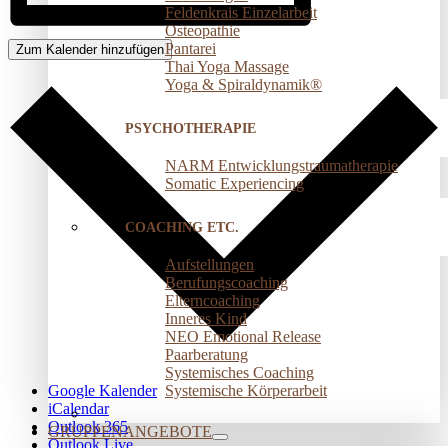
Feldenkrais Einzelarbeit
Osteopathie
Pantarei
Zum Kalender hinzufügen
Thai Yoga Massage
Yoga & Spiraldynamik®
PSYCHOTHERAPIE
NARM Entwicklungstraumatherapie
Somatic Experiencing
COACHING ETC.
Aufstellungen
Berufungscoaching
Elterncoaching
Inneres Kind
NEO Emotional Release
Paarberatung
Systemisches Coaching
Systemische Körperarbeit
Google Kalender
iCalendar
Outlook 365
GRUPPENANGEBOTE
Outlook Live