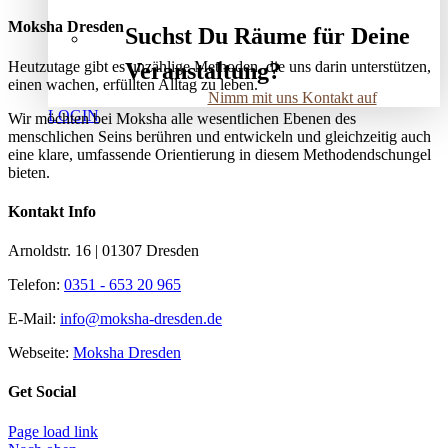
Moksha Dresden
Suchst Du Räume für Deine
Heutzutage gibt es unzählige Methoden, die uns darin unterstützen,
Veranstaltung?
einen wachen, erfüllten Alltag zu leben.
Nimm mit uns Kontakt auf
LOGIN
Wir möchten bei Moksha alle wesent­lichen Ebenen des
menschlichen Seins berühren und entwickeln und gleichzeitig auch
eine klare, umfassende Orientierung in diesem Methodendschungel
bieten.
Kontakt Info
Arnoldstr. 16 | 01307 Dresden
Telefon:
0351 - 653 20 965
E-Mail:
info@moksha-dresden.de
Webseite:
Moksha Dresden
Get Social
Page load link