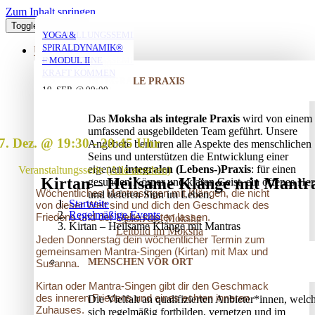
Zum Inhalt springen
Toggle Navigation
YOGA MIT DANIEL
YOGA MIT DANIEL
YOGA MIT DANIEL
VERSTRICKUNGEN
AUFSTELLUNGSSEMINAR
YOGA &
LÖSEN – OFFENES
– MIT DEM VATER
SPIRALDYNAMIK®
ÜBER UNS
AUFSTELLUNGSSEMINAR
IN DIE EIGENE
– MODUL II
10. AUG. @ 18:00
10. AUG. @ 20:00
11. AUG. @ 18:00
-
-
-
KRAFT KOMMEN
INTEGRALE PRAXIS
19:30
21:30
19:30
25. AUG. @ 17:00
19. SEP. @ 09:00
-
-
13. SEP. @ 13:00
-
20:30
20. SEP. @ 16:00
Das
Moksha als integrale Praxis
wird von einem
17:30
umfassend ausgebildeten Team geführt. Unsere
7. Dez. @ 19:30
-
20:45
Angebote berühren alle Aspekte des menschlichen
Seins und unterstützen die Entwicklung einer
eigenen
integralen (Lebens-)Praxis
: für einen
Veranstaltungsserie
(Alle ansehen)
Kirtan – Heilsame Klänge mit Mantr
gesunden Körper und klaren Geist, ein offenes Her
Wöchentliches Mantrasingen mit Klängen, die nicht
und tieferen Sinn im Leben.
Startseite
von dieser Welt sind und dich den Geschmack des
Regelmäßige Events
Friedens und der Liebe kosten lassen.
Vision des Moksha
Kirtan – Heilsame Klänge mit Mantras
Leitbild im Moksha
Jeden Donnerstag dein wöchentlicher Termin zum
gemeinsamen Mantra-Singen (Kirtan) mit Max und
MENSCHEN VOR ORT
Susanna.
Kirtan oder Mantra-Singen gibt dir den Geschmack
des inneren Friedens und eines echten inneren
Die Vielfalt an qualifizierten Anbieter*innen, welc
Zuhauses.
sich regelmäßig fortbilden, vernetzen und im