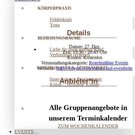
KÖRPERPRAXIS
Feldenkrais
Yoga
Details
BEZIEHUNGSRÄUME
Datum:
27. Dez.
Liebe für mein inneres Kind
Zeit:
19:30 - 20:45
Verbindung (er)leben
Kosten:
Kostenlos
Veranstaltungskategorie:
Regelmäßige Events
SPIRITUALITÄT & ACHTSAMKEIT
Webseite:
https://tinyurl.com/mantra-auf-eventbrite
Inner Science Praxisgruppe
Anbieter*in
Kirtan – Heilsame Klänge
Alle Gruppenangebote in
unserem Terminkalender
ZUM WOCHENKALENDER
EVENTS