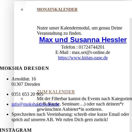
MONATSKALENDER
Nutze unser Kalendermodul, um genau Deine
Veranstaltung zu finden.
Max und Susanna Hessler
Telefon
01724744201
E-Mail
max.sei@t-online.de
https://www.kirtan-oase.de
MOKSHA DRESDEN
Arnoldstr. 16
01307 Dresden
ZUM KALENDER
0351 653 20 965
Mit der Filterbar kannst du Events nach Kategorien
(z. B. Kurse, Seminare…) oder nach deinem*r
info@moksha-dresden.de
gewünschten Anbieter*in sortieren.
Sprechzeiten nach Vereinbarung: schreib eine kurze Email oder
sprich auf unseren AB. Wir rufen Dich gern zurück!
INSTAGRAM