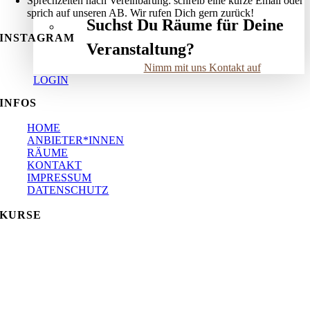
Sprechzeiten nach Vereinbarung: schreib eine kurze Email oder
sprich auf unseren AB. Wir rufen Dich gern zurück!
Suchst Du Räume für Deine
INSTAGRAM
Veranstaltung?
Nimm mit uns Kontakt auf
LOGIN
INFOS
HOME
ANBIETER*INNEN
RÄUME
KONTAKT
IMPRESSUM
DATENSCHUTZ
KURSE