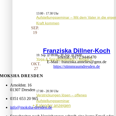
13:00
-
17:30
Aufstellungsseminar – Mit dem Vater in die eige
Kraft kommen
SEP.
19
Franziska Dillner-Koch
19. Sep. @ 09:00
-
20. Sep. @ 16:00
Telefon
0172 9446470
Yoga & Spiraldynamik® – Modul II
E-Mail
franziska.annelies@gmx.de
OKT.
https://stimmraumdresden.de
27
MOKSHA DRESDEN
Arnoldstr. 16
01307 Dresden
17:00
-
20:30
Verstrickungen lösen – offenes
0351 653 20 965
Aufstellungsseminar
Kalender anzeigen
info@moksha-dresden.de