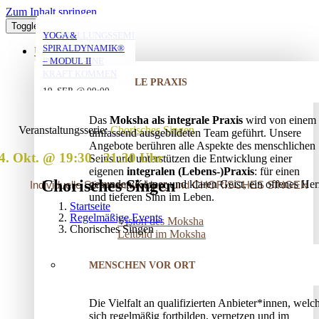
Zum Inhalt springen
Toggle Navigation
YOGA MIT DANIEL
YOGA MIT DANIEL
YOGA MIT DANIEL
VERSTRICKUNGEN
AUFSTELLUNGSSEMINAR
YOGA &
LÖSEN – OFFENES
– MIT DEM VATER
SPIRALDYNAMIK®
ÜBER UNS
AUFSTELLUNGSSEMINAR
IN DIE EIGENE
– MODUL II
10. AUG. @ 18:00
10. AUG. @ 20:00
11. AUG. @ 18:00
-
-
-
KRAFT KOMMEN
INTEGRALE PRAXIS
19:30
21:30
19:30
25. AUG. @ 17:00
19. SEP. @ 09:00
-
-
13. SEP. @ 13:00
-
20:30
20. SEP. @ 16:00
Das
Moksha als integrale Praxis
wird von einem
17:30
Veranstaltungsserie:
Chorisches Singen
umfassend ausgebildeten Team geführt. Unsere
Angebote berühren alle Aspekte des menschlichen
4. Okt. @ 19:30
-
21:30
Seins und unterstützen die Entwicklung einer
eigenen
integralen (Lebens-)Praxis
: für einen
Chorisches Singen
gesunden Körper und klaren Geist, ein offenes Her
Individuelle Stimmentwicklung und CHORISCHES SINGEN
und tieferen Sinn im Leben.
Startseite
Regelmäßige Events
Vision des Moksha
Chorisches Singen
Leitbild im Moksha
MENSCHEN VOR ORT
Die Vielfalt an qualifizierten Anbieter*innen, welc
sich regelmäßig fortbilden, vernetzen und im