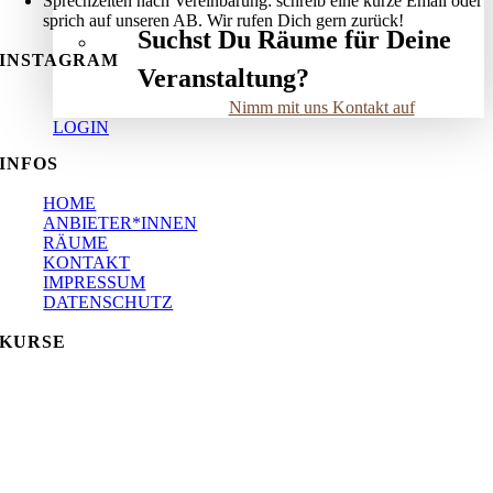
Sprechzeiten nach Vereinbarung: schreib eine kurze Email oder
sprich auf unseren AB. Wir rufen Dich gern zurück!
Suchst Du Räume für Deine
INSTAGRAM
Veranstaltung?
Nimm mit uns Kontakt auf
LOGIN
INFOS
HOME
ANBIETER*INNEN
RÄUME
KONTAKT
IMPRESSUM
DATENSCHUTZ
KURSE