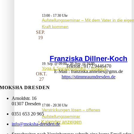
13:00
-
17:30
Aufstellungsseminar – Mit dem Vater in die eige
Kraft kommen
SEP.
19
Franziska Dillner-Koch
19. Sep. @ 09:00
-
20. Sep. @ 16:00
Telefon
0172 9446470
Yoga & Spiraldynamik® – Modul II
E-Mail
franziska.annelies@gmx.de
OKT.
https://stimmraumdresden.de
27
MOKSHA DRESDEN
Arnoldstr. 16
01307 Dresden
17:00
-
20:30
Verstrickungen lösen – offenes
0351 653 20 965
Aufstellungsseminar
Kalender anzeigen
info@moksha-dresden.de