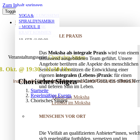
Zum Inhalt springen
Toggle Navigation
YOGA MIT ANNA
MORGENYOGA MIT
YOGA MIT DANIEL
VERSTRICKUNGEN
AUFSTELLUNGSSEMINAR
YOGA &
ANNA
LÖSEN – OFFENES
– MIT DEM VATER
SPIRALDYNAMIK®
ÜBER UNS
AUFSTELLUNGSSEMINAR
IN DIE EIGENE
– MODUL II
06. AUG. @ 19:30
10. AUG. @ 18:00
-
-
KRAFT KOMMEN
07. AUG. @ 08:00
-
INTEGRALE PRAXIS
20:45
19:30
25. AUG. @ 17:00
19. SEP. @ 09:00
-
-
09:00
13. SEP. @ 13:00
-
20:30
20. SEP. @ 16:00
Das
Moksha als integrale Praxis
wird von einem
17:30
Veranstaltungsserie:
Chorisches Singen
umfassend ausgebildeten Team geführt. Unsere
Angebote berühren alle Aspekte des menschlichen
8. Okt. @ 19:30
-
21:30
Seins und unterstützen die Entwicklung einer
eigenen
integralen (Lebens-)Praxis
: für einen
Chorisches Singen
gesunden Körper und klaren Geist, ein offenes Her
Individuelle Stimmentwicklung und CHORISCHES SINGEN
und tieferen Sinn im Leben.
Startseite
Regelmäßige Events
Vision des Moksha
Chorisches Singen
Leitbild im Moksha
MENSCHEN VOR ORT
Die Vielfalt an qualifizierten Anbieter*innen, welc
sich regelmäßig fortbilden, vernetzen und im