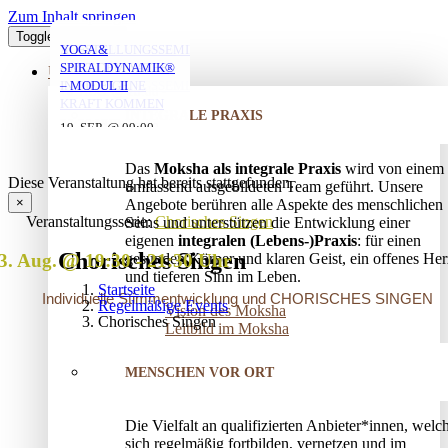
Zum Inhalt springen
Toggle Navigation
YOGA MIT DANIEL
YOGA MIT DANIEL
YOGA MIT DANIEL
VERSTRICKUNGEN
AUFSTELLUNGSSEMINAR
YOGA &
LÖSEN – OFFENES
– MIT DEM VATER
SPIRALDYNAMIK®
ÜBER UNS
AUFSTELLUNGSSEMINAR
IN DIE EIGENE
– MODUL II
10. AUG. @ 18:00
10. AUG. @ 20:00
11. AUG. @ 18:00
-
-
-
KRAFT KOMMEN
INTEGRALE PRAXIS
19:30
21:30
19:30
25. AUG. @ 17:00
19. SEP. @ 09:00
-
-
13. SEP. @ 13:00
-
20:30
20. SEP. @ 16:00
Das
Moksha als integrale Praxis
wird von einem
17:30
Diese Veranstaltung hat bereits stattgefunden.
umfassend ausgebildeten Team geführt. Unsere
×
Angebote berühren alle Aspekte des menschlichen
Veranstaltungsserie:
Chorisches Singen
Seins und unterstützen die Entwicklung einer
eigenen
integralen (Lebens-)Praxis
: für einen
Chorisches Singen
3. Aug. @ 19:30
-
21:30
gesunden Körper und klaren Geist, ein offenes Her
und tieferen Sinn im Leben.
Startseite
Individuelle Stimmentwicklung und CHORISCHES SINGEN
Regelmäßige Events
Vision des Moksha
Chorisches Singen
Leitbild im Moksha
MENSCHEN VOR ORT
Die Vielfalt an qualifizierten Anbieter*innen, welc
sich regelmäßig fortbilden, vernetzen und im