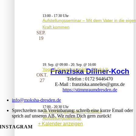
13:00
-
17:30
Aufstellungsseminar – Mit dem Vater in die eige
Kraft kommen
SEP.
19
19. Sep. @ 09:00
-
20. Sep. @ 16:00
Yoga & Spiraldynamik® – Modul II
Franziska Dillner-Koch
OKT.
Telefon
0172 9446470
27
E-Mail
franziska.annelies@gmx.de
https://stimmraumdresden.de
info@moksha-dresden.de
17:00
-
20:30
Sprechzeiten nach Vereinbarung: schreib eine kurze Email oder
Verstrickungen lösen – offenes
sprich auf unseren AB. Wir rufen Dich gern zurück!
Aufstellungsseminar
Kalender anzeigen
INSTAGRAM