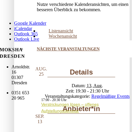
Nutze verschiedene Kalenderansichten, um einen
besseren Überblick zu bekommen.
Google Kalender
iCalendar
Listenansicht
Outlook 365
Wochenansicht
Outlook Live
NÄCHSTE VERANSTALTUNGEN
MOKSHA
DRESDEN
Arnoldstr.
AUG.
Details
16
25
01307
Dresden
Datum:
13. Aug.
Zeit:
19:30 - 21:30
0351 653
Veranstaltungskategorie:
Regelmäßige Events
20 965
17:00
-
20:30
Verstrickungen lösen – offenes
Anbieter*in
Aufstellungsseminar
SEP.
13