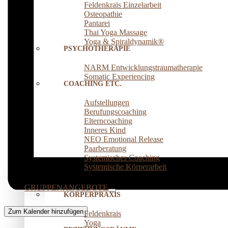
Feldenkrais Einzelarbeit
Osteopathie
Pantarei
Thai Yoga Massage
Yoga & Spiraldynamik®
PSYCHOTHERAPIE
NARM Entwicklungstraumatherapie
Somatic Experiencing
COACHING ETC.
Aufstellungen
Berufungscoaching
Elterncoaching
Inneres Kind
NEO Emotional Release
Paarberatung
Systemisches Coaching
Systemische Körperarbeit
GRUPPENANGEBOTE
KÖRPERPRAXIS
Zum Kalender hinzufügen
Feldenkrais
Yoga