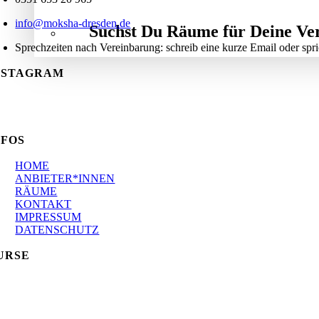
info@moksha-dresden.de
Suchst Du Räume für Deine Ve
Sprechzeiten nach Vereinbarung: schreib eine kurze Email oder spr
NSTAGRAM
NFOS
HOME
ANBIETER*INNEN
RÄUME
KONTAKT
IMPRESSUM
DATENSCHUTZ
URSE