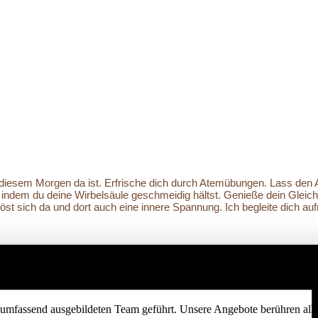
n diesem Morgen da ist. Erfrische dich durch Atemübungen. Lass den
ndem du deine Wirbelsäule geschmeidig hältst. Genieße dein Gleichg
t löst sich da und dort auch eine innere Spannung. Ich begleite dich a
umfassend ausgebildeten Team geführt. Unsere Angebote berühren alle