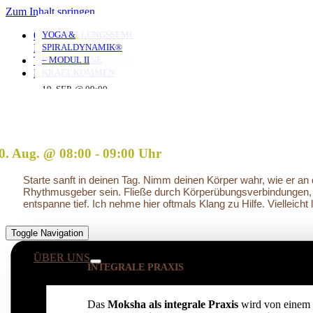
Zum Inhalt springen
YOGA MIT DANIEL
YOGA MIT DANIEL
YOGA MIT DANIEL
VERSTRICKUNGEN
AUFSTELLUNGSSEMINAR
YOGA &
0351 653 20 965
LÖSEN – OFFENES
– MIT DEM VATER
SPIRALDYNAMIK®
KONTAKT
AUFSTELLUNGSSEMINAR
IN DIE EIGENE
– MODUL II
TERMINE
10. AUG. @ 18:00
10. AUG. @ 20:00
11. AUG. @ 18:00
-
-
-
KRAFT KOMMEN
LOGIN
19:30
21:30
19:30
25. AUG. @ 17:00
19. SEP. @ 09:00
-
-
13. SEP. @ 13:00
-
20:30
20. SEP. @ 16:00
17:30
0. Aug. @ 08:00
-
09:00
Starte sanft in deinen Tag. Nimm deinen Körper wahr, wie er a
Rhythmusgeber sein. Fließe durch Körperübungsverbindungen, i
entspanne tief. Ich nehme hier oftmals Klang zu Hilfe. Vielleich
Toggle Navigation
ÜBER UNS
INTEGRALE PRAXIS
Das
Moksha als integrale Praxis
wird von einem 