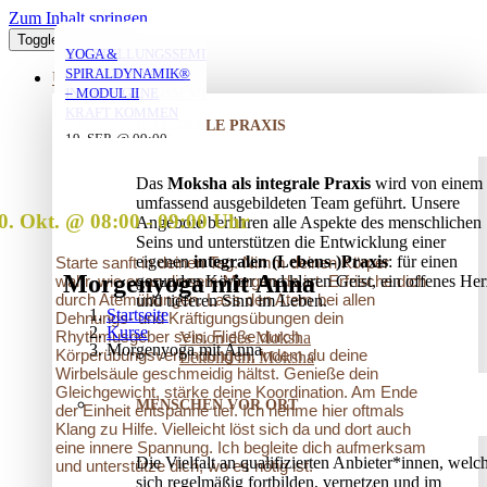
Zum Inhalt springen
Toggle Navigation
YOGA MIT DANIEL
YOGA MIT DANIEL
YOGA MIT DANIEL
VERSTRICKUNGEN
AUFSTELLUNGSSEMINAR
YOGA &
LÖSEN – OFFENES
– MIT DEM VATER
SPIRALDYNAMIK®
ÜBER UNS
AUFSTELLUNGSSEMINAR
IN DIE EIGENE
– MODUL II
10. AUG. @ 18:00
10. AUG. @ 20:00
11. AUG. @ 18:00
-
-
-
KRAFT KOMMEN
INTEGRALE PRAXIS
19:30
21:30
19:30
25. AUG. @ 17:00
19. SEP. @ 09:00
-
-
13. SEP. @ 13:00
-
20:30
20. SEP. @ 16:00
Das
Moksha als integrale Praxis
wird von einem
17:30
umfassend ausgebildeten Team geführt. Unsere
0. Okt. @ 08:00
-
09:00
Angebote berühren alle Aspekte des menschlichen
Seins und unterstützen die Entwicklung einer
eigenen
integralen (Lebens-)Praxis
: für einen
Starte sanft in deinen Tag. Nimm deinen Körper
Morgenyoga mit Anna
gesunden Körper und klaren Geist, ein offenes Her
wahr, wie er an diesem Morgen da ist. Erfrische dich
durch Atemübungen. Lass den Atem bei allen
und tieferen Sinn im Leben.
Startseite
Dehnungs- und Kräftigungsübungen dein
Kurse
Rhythmusgeber sein. Fließe durch
Vision des Moksha
Morgenyoga mit Anna
Körperübungsverbindungen, indem du deine
Leitbild im Moksha
Wirbelsäule geschmeidig hältst. Genieße dein
Gleichgewicht, stärke deine Koordination. Am Ende
MENSCHEN VOR ORT
der Einheit entspanne tief. Ich nehme hier oftmals
Klang zu Hilfe. Vielleicht löst sich da und dort auch
eine innere Spannung. Ich begleite dich aufmerksam
Die Vielfalt an qualifizierten Anbieter*innen, welc
und unterstütze dich, wo es nötig ist.
sich regelmäßig fortbilden, vernetzen und im