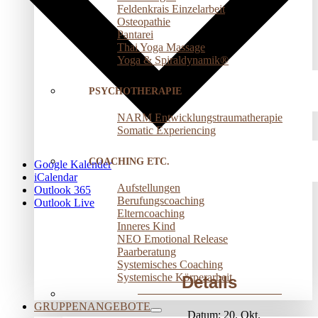
Feldenkrais Einzelarbeit
Osteopathie
Pantarei
Thai Yoga Massage
Yoga & Spiraldynamik®
PSYCHOTHERAPIE
NARM Entwicklungstraumatherapie
Somatic Experiencing
COACHING ETC.
Google Kalender
iCalendar
Aufstellungen
Outlook 365
Berufungscoaching
Outlook Live
Elterncoaching
Inneres Kind
NEO Emotional Release
Paarberatung
Systemisches Coaching
Systemische Körperarbeit
Details
GRUPPENANGEBOTE
Datum:
20. Okt.