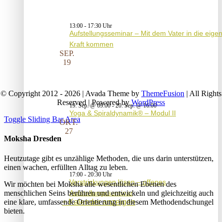
13:00
-
17:30
Aufstellungsseminar – Mit dem Vater in die eige
Kraft kommen
SEP.
19
© Copyright 2012 - 2026 | Avada Theme by
ThemeFusion
| All Rights
Reserved | Powered by
WordPress
19. Sep. @ 09:00
-
20. Sep. @ 16:00
Yoga & Spiraldynamik® – Modul II
Toggle Sliding Bar Area
OKT.
27
Moksha Dresden
Heutzutage gibt es unzählige Methoden, die uns darin unterstützen,
einen wachen, erfüllten Alltag zu leben.
17:00
-
20:30
Verstrickungen lösen – offenes
Wir möchten bei Moksha alle wesent­lichen Ebenen des
menschlichen Seins berühren und entwickeln und gleichzeitig auch
Aufstellungsseminar
eine klare, umfassende Orientierung in diesem Methodendschungel
Kalender anzeigen
bieten.