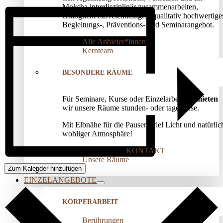
Moksha interdisziplinär zusammenarbeiten,
ermöglicht ein reichhaltiges, qualitativ hochwertige
Begleitungs-, Präventions­- und Seminarangebot.
Alle Anbieter*innen
Kernteam
BESONDERE RÄUME
Für Seminare, Kurse oder Einzelarbeit
vermieten
wir unsere Räume stunden- oder tageweise.
Mit Elbnähe für die Pausen, viel Licht und natürlic
wohliger Atmosphäre!
KONTAKT
Unsere Räume
Zum Kalender hinzufügen
EINZELANGEBOTE
KÖRPERARBEIT
Berührungen