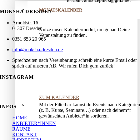
E-Mail
anna.zepnick@gmx.net
MONATSKALENDER
MOKSHA DRESDEN
Arnoldstr. 16
01307 Dresden
Nutze unser Kalendermodul, um genau Deine
Veranstaltung zu finden.
0351 653 20 965
info@moksha-dresden.de
Sprechzeiten nach Vereinbarung: schreib eine kurze Email oder
sprich auf unseren AB. Wir rufen Dich gern zurück!
INSTAGRAM
ZUM KALENDER
Mit der Filterbar kannst du Events nach Kategorien
INFOS
(z. B. Kurse, Seminare…) oder nach deinem*r
gewünschten Anbieter*in sortieren.
HOME
ANBIETER*INNEN
RÄUME
KONTAKT