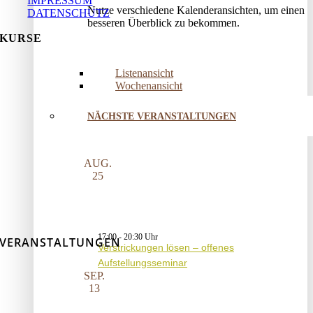
IMPRESSUM
Nutze verschiedene Kalenderansichten, um einen
DATENSCHUTZ
besseren Überblick zu bekommen.
KURSE
Listenansicht
Wochenansicht
NÄCHSTE VERANSTALTUNGEN
AUG.
25
17:00
-
20:30
VERANSTALTUNGEN
Verstrickungen lösen – offenes
Aufstellungsseminar
SEP.
13