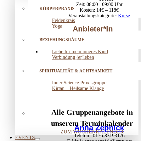
Zeit:
08:00 - 09:00
KÖRPERPRAXIS
Kosten:
14€ – 118€
Veranstaltungskategorie:
Kurse
Feldenkrais
Yoga
Anbieter*in
BEZIEHUNGSRÄUME
Liebe für mein inneres Kind
Verbindung (er)leben
SPIRITUALITÄT & ACHTSAMKEIT
Inner Science Praxisgruppe
Kirtan – Heilsame Klänge
Alle Gruppenangebote in
unserem Terminkalender
Anna Zepnick
ZUM WOCHENKALENDER
Telefon
0176-83193176
EVENTS