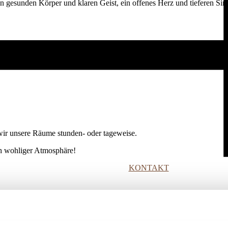
nen gesunden Körper und klaren Geist, ein offenes Herz und tieferen Si
he sich regelmäßig fortbilden, vernetzen und im Moksha interdisziplinär
ir unsere Räume stunden- oder tageweise.
ich wohliger Atmosphäre!
KONTAKT