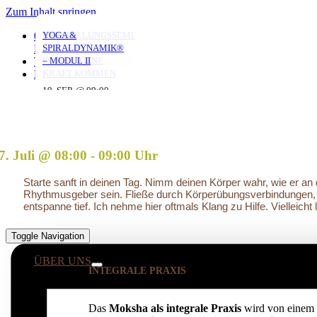
Zum Inhalt springen
YOGA FÜR ÄLTERE
YOGA MIT ANNA
MORGENYOGA MIT
VERSTRICKUNGEN
AUFSTELLUNGSSEMINAR
YOGA &
0351 653 20 965
MIT ANNA
ANNA
LÖSEN – OFFENES
– MIT DEM VATER
SPIRALDYNAMIK®
KONTAKT
AUFSTELLUNGSSEMINAR
IN DIE EIGENE
– MODUL II
TERMINE
06. AUG. @ 19:30
-
KRAFT KOMMEN
LOGIN
06. AUG. @ 17:45
07. AUG. @ 08:00
-
-
20:45
25. AUG. @ 17:00
19. SEP. @ 09:00
-
-
19:00
09:00
13. SEP. @ 13:00
-
20:30
20. SEP. @ 16:00
17:30
7. Juli @ 08:00
-
09:00
Starte sanft in deinen Tag. Nimm deinen Körper wahr, wie er a
Rhythmusgeber sein. Fließe durch Körperübungsverbindungen, i
entspanne tief. Ich nehme hier oftmals Klang zu Hilfe. Vielleich
Toggle Navigation
ÜBER UNS
INTEGRALE PRAXIS
Das
Moksha als integrale Praxis
wird von einem 