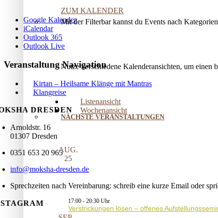
ZUM KALENDER
Google Kalender
Mit der Filterbar kannst du Events nach Kategorie
iCalendar
Outlook 365
Outlook Live
Veranstaltung Navigation
Nutze verschiedene Kalenderansichten, um einen 
Kirtan – Heilsame Klänge mit Mantras
Klangreise
Listenansicht
OKSHA DRESDEN
Wochenansicht
NÄCHSTE VERANSTALTUNGEN
Arnoldstr. 16
01307 Dresden
AUG.
0351 653 20 965
25
info@moksha-dresden.de
Sprechzeiten nach Vereinbarung: schreib eine kurze Email oder spr
17:00
-
20:30
NSTAGRAM
Verstrickungen lösen – offenes Aufstellungssemi
SEP.