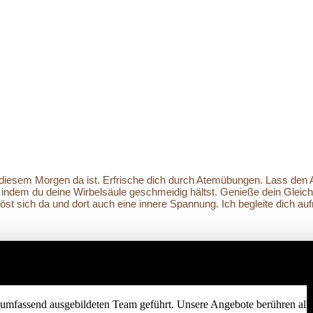
n diesem Morgen da ist. Erfrische dich durch Atemübungen. Lass den
ndem du deine Wirbelsäule geschmeidig hältst. Genieße dein Gleichg
t löst sich da und dort auch eine innere Spannung. Ich begleite dich a
umfassend ausgebildeten Team geführt. Unsere Angebote berühren alle