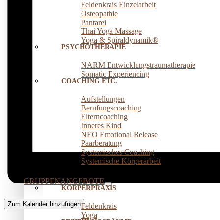
Feldenkrais Einzelarbeit
Osteopathie
Pantarei
Thai Yoga Massage
Yoga & Spiraldynamik®
PSYCHOTHERAPIE
NARM Entwicklungstraumatherapie
Somatic Experiencing
COACHING ETC.
Aufstellungen
Berufungscoaching
Elterncoaching
Inneres Kind
NEO Emotional Release
Paarberatung
Systemisches Coaching
Systemische Körperarbeit
GRUPPENANGEBOTE
KÖRPERPRAXIS
Zum Kalender hinzufügen
Feldenkrais
Yoga