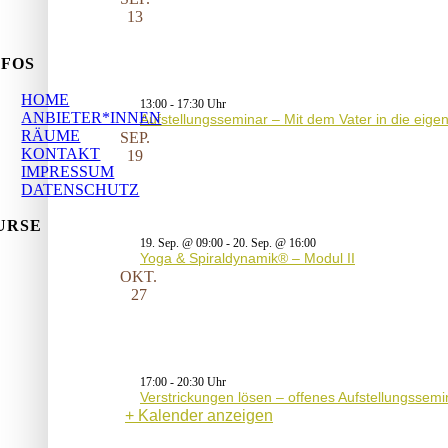
13
NFOS
HOME
13:00
-
17:30
ANBIETER*INNEN
Aufstellungsseminar – Mit dem Vater in die eig
RÄUME
SEP.
KONTAKT
19
IMPRESSUM
DATENSCHUTZ
URSE
19. Sep. @ 09:00
-
20. Sep. @ 16:00
Yoga & Spiraldynamik® – Modul II
OKT.
27
17:00
-
20:30
Verstrickungen lösen – offenes Aufstellungssemi
Kalender anzeigen