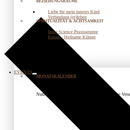
BEZIEHUNGSRÄUME
Liebe für mein inneres Kind
Verbindung (er)leben
SPIRITUALITÄT & ACHTSAMKEIT
Inner Science Praxisgruppe
Kirtan – Heilsame Klänge
EVENTS
MONATSKALENDER
Nutze unser Kalendermodul, um genau Deine Veran