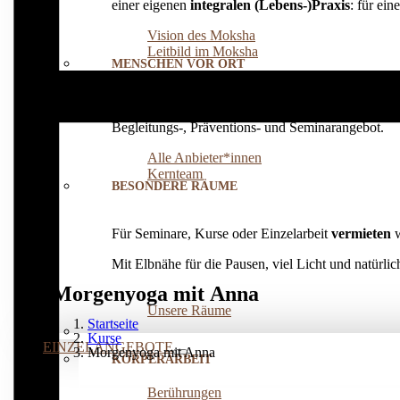
einer eigenen
integralen (Lebens-)Praxis
: für ei
Vision des Moksha
Leitbild im Moksha
MENSCHEN VOR ORT
Die Vielfalt an qualifizierten Anbieter*innen, welc
Begleitungs-, Präventions­- und Seminarangebot.
Alle Anbieter*innen
Kernteam
BESONDERE RÄUME
Für Seminare, Kurse oder Einzelarbeit
vermieten
w
Mit Elbnähe für die Pausen, viel Licht und natürl
Morgenyoga mit Anna
Unsere Räume
Startseite
Kurse
EINZELANGEBOTE
Morgenyoga mit Anna
KÖRPERARBEIT
Berührungen