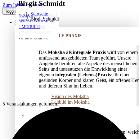
Birgit Schmidt
Zum Inhalt springen
Toggle Navigation
Startseite
YOGA MIT DANIEL
YOGA MIT DANIEL
YOGA MIT DANIEL
VERSTRICKUNGEN
AUFSTELLUNGSSEMINAR
YOGA &
Birgit Schmidt
LÖSEN – OFFENES
– MIT DEM VATER
SPIRALDYNAMIK®
ÜBER UNS
AUFSTELLUNGSSEMINAR
IN DIE EIGENE
– MODUL II
10. AUG. @ 18:00
10. AUG. @ 20:00
11. AUG. @ 18:00
-
-
-
KRAFT KOMMEN
INTEGRALE PRAXIS
19:30
21:30
19:30
25. AUG. @ 17:00
19. SEP. @ 09:00
-
-
13. SEP. @ 13:00
-
20:30
20. SEP. @ 16:00
Das
Moksha als integrale Praxis
wird von einem
17:30
umfassend ausgebildeten Team geführt. Unsere
Angebote berühren alle Aspekte des menschlichen
Seins und unterstützen die Entwicklung einer
eigenen
integralen (Lebens-)Praxis
: für einen
gesunden Körper und klaren Geist, ein offenes Her
und tieferen Sinn im Leben.
Vision des Moksha
Leitbild im Moksha
5 Veranstaltungen gefunden.
MENSCHEN VOR ORT
Die Vielfalt an qualifizierten Anbieter*innen, welc
sich regelmäßig fortbilden, vernetzen und im