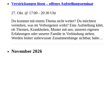
Verstrickungen lösen – offenes Aufstellungsseminar
27. Okt. @ 17:00
-
20:30
Du kommst mit einem Thema nicht weiter? Du möchtest
verstehen, was im Verborgenen wirkt? Eine Aufstellung klärt,
ob Themen, Krankheiten, Muster mit uns, unseren eigenen
Erfahrungen oder unserer Familie in Verbindung stehen.
Werden bisher unbewusste Zusammenhänge sichtbar, haben
wir die Chance, heilsame Schritte in einer Aufstellung zu
gehen und uns durch die gewonnenen Erkenntnisse
[...]
November 2026