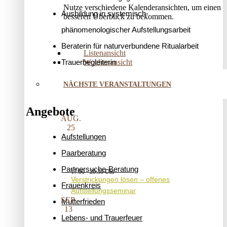
Nutze verschiedene Kalenderansichten, um einen
Ausbildung in systemisch-
besseren Überblick zu bekommen.
phänomenologischer Aufstellungsarbeit
Beraterin für naturverbundene Ritualarbeit
Listenansicht
Trauerbegleiterin
Wochenansicht
NÄCHSTE VERANSTALTUNGEN
Angebote
AUG.
25
Aufstellungen
Paarberatung
Partnersuche-Beratung
17:00
-
20:30
Verstrickungen lösen – offenes
Frauenkreis
Aufstellungsseminar
SEP.
Mutterfrieden
13
Lebens- und Trauerfeuer