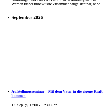
Werden bisher unbewusste Zusammenhänge sichtbar, haben
wir die Chance, heilsame Schritte in einer Aufstellung zu
gehen und uns durch die gewonnenen Erkenntnisse
[...]
September 2026
Aufstellungsseminar – Mit dem Vater in die eigene Kraft
kommen
13. Sep. @ 13:00
-
17:30