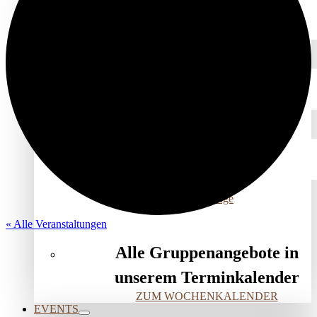
KÖRPERPRAXIS
Feldenkrais
Yoga
BEZIEHUNGSRÄUME
Liebe für mein inneres Kind
Verbindung (er)leben
SPIRITUALITÄT & ACHTSAMKEIT
Inner Science Praxisgruppe
Kirtan – Heilsame Klänge
« Alle Veranstaltungen
Alle Gruppenangebote in
unserem Terminkalender
ZUM WOCHENKALENDER
EVENTS