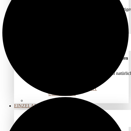
Moksha interdisziplinär zusammenarbeiten,
ermöglicht ein reichhaltiges, qualitativ hochwertige
Begleitungs-, Präventions­- und Seminarangebot.
Alle Anbieter*innen
Kernteam
BESONDERE RÄUME
Für Seminare, Kurse oder Einzelarbeit
vermieten
wir unsere Räume stunden- oder tageweise.
Mit Elbnähe für die Pausen, viel Licht und natürlic
wohliger Atmosphäre!
KONTAKT
Unsere Räume
EINZELANGEBOTE
KÖRPERARBEIT
Berührungen