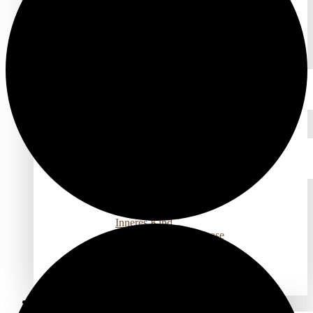
Feldenkrais Einzelarbeit
Osteopathie
Pantarei
Thai Yoga Massage
Yoga & Spiraldynamik®
PSYCHOTHERAPIE
NARM Entwicklungstraumatherapie
Somatic Experiencing
COACHING ETC.
Aufstellungen
Berufungscoaching
Elterncoaching
Inneres Kind
NEO Emotional Release
Paarberatung
Systemisches Coaching
Systemische Körperarbeit
GRUPPENANGEBOTE