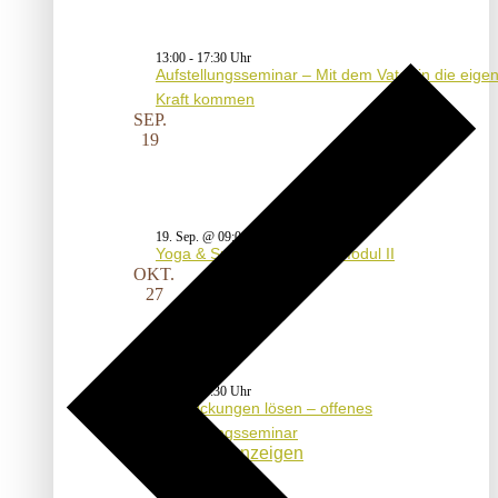
Veranstaltungen von diesem anbieter*in
13:00
-
17:30
Aufstellungsseminar – Mit dem Vater in die eige
Kraft kommen
SEP.
19
19. Sep. @ 09:00
-
20. Sep. @ 16:00
Yoga & Spiraldynamik® – Modul II
OKT.
27
17:00
-
20:30
Verstrickungen lösen – offenes
Aufstellungsseminar
Kalender anzeigen