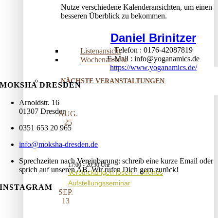
Nutze verschiedene Kalenderansichten, um einen
besseren Überblick zu bekommen.
Daniel Brinitzer
Telefon
0176-42087819
Listenansicht
E-Mail
info@yoganamics.de
Wochenansicht
https://www.yoganamics.de/
NÄCHSTE VERANSTALTUNGEN
MOKSHA DRESDEN
Arnoldstr. 16
01307 Dresden
AUG.
25
0351 653 20 965
info@moksha-dresden.de
Sprechzeiten nach Vereinbarung: schreib eine kurze Email oder
17:00
-
20:30
sprich auf unseren AB. Wir rufen Dich gern zurück!
Verstrickungen lösen – offenes
Aufstellungsseminar
INSTAGRAM
SEP.
13