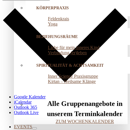
KÖRPERPRAXIS
Feldenkrais
Yoga
BEZIEHUNGSRÄUME
Liebe für mein inneres Kind
Verbindung (er)leben
SPIRITUALITÄT & ACHTSAMKEIT
Inner Science Praxisgruppe
Kirtan – Heilsame Klänge
Google Kalender
iCalendar
Alle Gruppenangebote in
Outlook 365
Outlook Live
unserem Terminkalender
ZUM WOCHENKALENDER
EVENTS