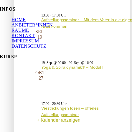
INFOS
13:00
-
17:30
HOME
Aufstellungsseminar – Mit dem Vater in die eige
ANBIETER*INNEN
Kraft kommen
RÄUME
SEP.
KONTAKT
19
IMPRESSUM
DATENSCHUTZ
KURSE
19. Sep. @ 09:00
-
20. Sep. @ 16:00
Yoga & Spiraldynamik® – Modul II
OKT.
27
17:00
-
20:30
Verstrickungen lösen – offenes
Aufstellungsseminar
Kalender anzeigen