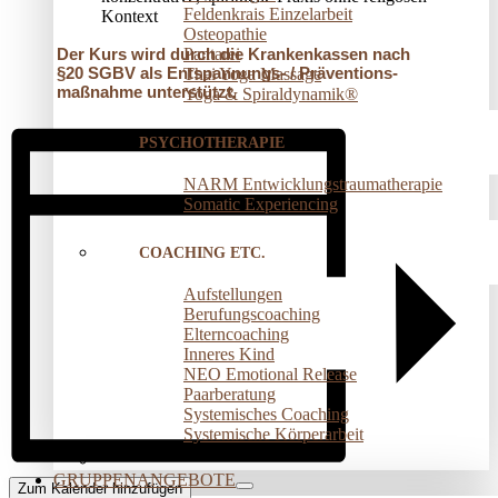
Feldenkrais Einzelarbeit
Kontext
Osteopathie
Pantarei
Der Kurs wird durch die Krankenkassen nach
§20 SGBV als Entspannungs- / Präventions­
Thai Yoga Massage
maßnahme unterstützt.
Yoga & Spiraldynamik®
PSYCHOTHERAPIE
NARM Entwicklungstraumatherapie
Somatic Experiencing
COACHING ETC.
Aufstellungen
Berufungscoaching
Elterncoaching
Inneres Kind
NEO Emotional Release
Paarberatung
Systemisches Coaching
Systemische Körperarbeit
GRUPPENANGEBOTE
Zum Kalender hinzufügen