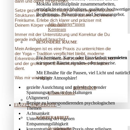
darin und damit zu beziehen.
Moksha interdisziplinär zusammenarbeiten,
ermöglicht ein reichhaltiges, qualitativ hochwertige
Setze gezielt und nachhaltig an den eingeschränkten
Begleitungs-, Präventions­- und Seminarangebot.
Strukturen an. Erarbeite Dir neue äußere und innere
Freiräume. Erlebe dich klarer und präziser mit
Alle Anbieter*innen
Deinem Körper verbunden!
Kernteam
Immer mit der Unterstützung und Korrektur die Du
gerade individuell brauchst.
BESONDERE RÄUME
Mein Anliegen ist es eine Praxis zu unterrichten die
der Yoga – Tradition verpflichtet bleibt, moderne
Für Seminare, Kurse oder Einzelarbeit
vermieten
Erkenntnisse einschließt und zutiefst dem Menschen
wir unsere Räume stunden- oder tageweise.
und der großartigen Entwicklung seines Potentials
dient.
Mit Elbnähe für die Pausen, viel Licht und natürlic
Was mir wichtig ist:
wohliger Atmosphäre!
gezielte Ausrichtung und gelenkschonender
KONTAKT
Spannungsaufbau in den Haltungen
Unsere Räume
(Alignment)
Bezüge zu korrespondierenden psychologischen
EINZELANGEBOTE
Themen
Achtsamkeit
KÖRPERARBEIT
Unterstützung der eigenen
Entspannungsfähigkeit
Berührungen
konzentrative, spirituelle Praxis ohne religösen