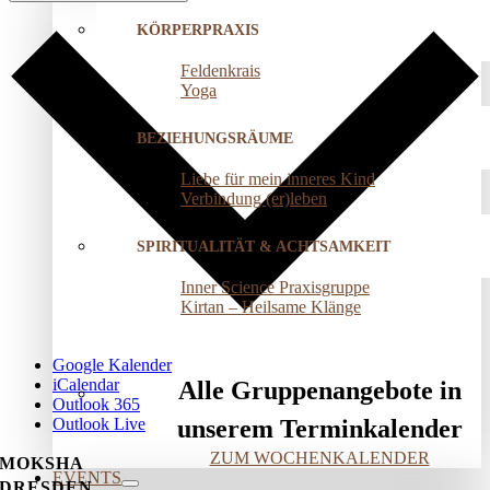
KÖRPERPRAXIS
Feldenkrais
Yoga
BEZIEHUNGSRÄUME
Liebe für mein inneres Kind
Verbindung (er)leben
SPIRITUALITÄT & ACHTSAMKEIT
Inner Science Praxisgruppe
Kirtan – Heilsame Klänge
Google Kalender
iCalendar
Alle Gruppenangebote in
Outlook 365
Outlook Live
unserem Terminkalender
ZUM WOCHENKALENDER
MOKSHA
EVENTS
DRESDEN