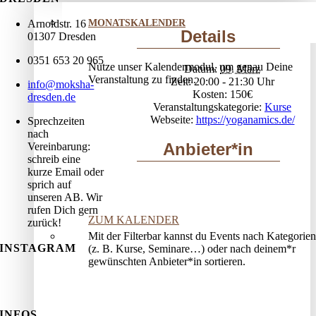
Arnoldstr. 16
MONATSKALENDER
Details
01307 Dresden
0351 653 20 965
Nutze unser Kalendermodul, um genau Deine
Datum:
09. März
Veranstaltung zu finden.
Zeit:
20:00 - 21:30
info@moksha-
Kosten:
150€
dresden.de
Veranstaltungskategorie:
Kurse
Webseite:
https://yoganamics.de/
Sprechzeiten
nach
Anbieter*in
Vereinbarung:
schreib eine
kurze Email oder
sprich auf
unseren AB. Wir
rufen Dich gern
ZUM KALENDER
zurück!
Mit der Filterbar kannst du Events nach Kategorien
INSTAGRAM
(z. B. Kurse, Seminare…) oder nach deinem*r
gewünschten Anbieter*in sortieren.
INFOS