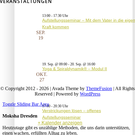
VERANSTALTUNGEN
13:00
-
17:30
Aufstellungsseminar – Mit dem Vater in die eige
Kraft kommen
SEP.
19
19. Sep. @ 09:00
-
20. Sep. @ 16:00
Yoga & Spiraldynamik® – Modul II
OKT.
27
© Copyright 2012 - 2026 | Avada Theme by
ThemeFusion
| All Rights
Reserved | Powered by
WordPress
Toggle Sliding Bar Area
17:00
-
20:30
Verstrickungen lösen – offenes
Moksha Dresden
Aufstellungsseminar
Kalender anzeigen
Heutzutage gibt es unzählige Methoden, die uns darin unterstützen,
einen wachen, erfüllten Alltag zu leben.