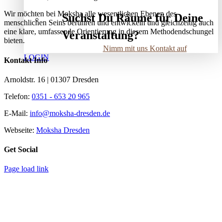
Wir möchten bei Moksha alle wesent­lichen Ebenen des
Suchst Du Räume für Deine
menschlichen Seins berühren und entwickeln und gleichzeitig auch
eine klare, umfassende Orientierung in diesem Methodendschungel
Veranstaltung?
bieten.
Nimm mit uns Kontakt auf
LOGIN
Kontakt Info
Arnoldstr. 16 | 01307 Dresden
Telefon:
0351 - 653 20 965
E-Mail:
info@moksha-dresden.de
Webseite:
Moksha Dresden
Get Social
Page load link