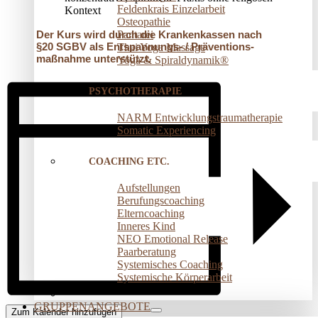
Feldenkrais Einzelarbeit
Kontext
Osteopathie
Pantarei
Der Kurs wird durch die Krankenkassen nach
§20 SGBV als Entspannungs- / Präventions­
Thai Yoga Massage
maßnahme unterstützt.
Yoga & Spiraldynamik®
PSYCHOTHERAPIE
NARM Entwicklungstraumatherapie
Somatic Experiencing
COACHING ETC.
Aufstellungen
Berufungscoaching
Elterncoaching
Inneres Kind
NEO Emotional Release
Paarberatung
Systemisches Coaching
Systemische Körperarbeit
GRUPPENANGEBOTE
Zum Kalender hinzufügen