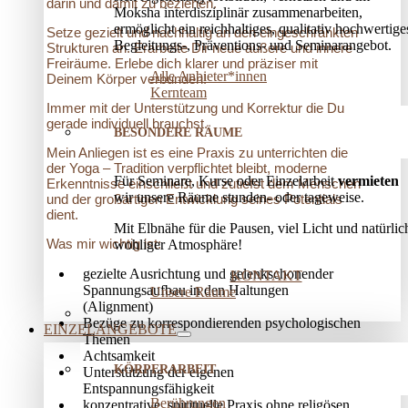
darin und damit zu beziehen.
Moksha interdisziplinär zusammenarbeiten,
ermöglicht ein reichhaltiges, qualitativ hochwertige
Setze gezielt und nachhaltig an den eingeschränkten
Begleitungs-, Präventions­- und Seminarangebot.
Strukturen an. Erarbeite Dir neue äußere und innere
Freiräume. Erlebe dich klarer und präziser mit
Alle Anbieter*innen
Deinem Körper verbunden!
Kernteam
Immer mit der Unterstützung und Korrektur die Du
gerade individuell brauchst.
BESONDERE RÄUME
Mein Anliegen ist es eine Praxis zu unterrichten die
der Yoga – Tradition verpflichtet bleibt, moderne
Für Seminare, Kurse oder Einzelarbeit
vermieten
Erkenntnisse einschließt und zutiefst dem Menschen
wir unsere Räume stunden- oder tageweise.
und der großartigen Entwicklung seines Potentials
dient.
Mit Elbnähe für die Pausen, viel Licht und natürlic
Was mir wichtig ist:
wohliger Atmosphäre!
gezielte Ausrichtung und gelenkschonender
KONTAKT
Spannungsaufbau in den Haltungen
Unsere Räume
(Alignment)
Bezüge zu korrespondierenden psychologischen
EINZELANGEBOTE
Themen
Achtsamkeit
KÖRPERARBEIT
Unterstützung der eigenen
Entspannungsfähigkeit
Berührungen
konzentrative, spirituelle Praxis ohne religösen