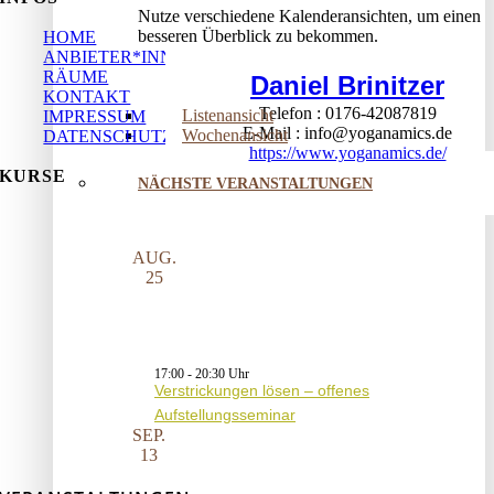
Nutze verschiedene Kalenderansichten, um einen
besseren Überblick zu bekommen.
HOME
ANBIETER*INNEN
RÄUME
Daniel Brinitzer
KONTAKT
Telefon
0176-42087819
Listenansicht
IMPRESSUM
E-Mail
info@yoganamics.de
Wochenansicht
DATENSCHUTZ
https://www.yoganamics.de/
KURSE
NÄCHSTE VERANSTALTUNGEN
AUG.
25
17:00
-
20:30
Verstrickungen lösen – offenes
Aufstellungsseminar
SEP.
13