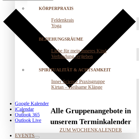
KÖRPERPRAXIS
Feldenkrais
Yoga
BEZIEHUNGSRÄUME
Liebe für mein inneres Kind
Verbindung (er)leben
SPIRITUALITÄT & ACHTSAMKEIT
Inner Science Praxisgruppe
Kirtan – Heilsame Klänge
Google Kalender
iCalendar
Alle Gruppenangebote in
Outlook 365
Outlook Live
unserem Terminkalender
ZUM WOCHENKALENDER
EVENTS