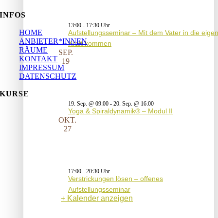
INFOS
13:00
-
17:30
HOME
Aufstellungsseminar – Mit dem Vater in die eige
ANBIETER*INNEN
Kraft kommen
RÄUME
SEP.
KONTAKT
19
IMPRESSUM
DATENSCHUTZ
KURSE
19. Sep. @ 09:00
-
20. Sep. @ 16:00
Yoga & Spiraldynamik® – Modul II
OKT.
27
17:00
-
20:30
Verstrickungen lösen – offenes
Aufstellungsseminar
Kalender anzeigen