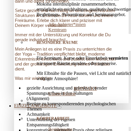
darin und damit zu beziehen.
Moksha interdisziplinär zusammenarbeiten,
ermöglicht ein reichhaltiges, qualitativ hochwertige
Setze gezielt und nachhaltig an den eingeschränkten
Begleitungs-, Präventions­- und Seminarangebot.
Strukturen an. Erarbeite Dir neue äußere und innere
Freiräume. Erlebe dich klarer und präziser mit
Alle Anbieter*innen
Deinem Körper verbunden!
Kernteam
Immer mit der Unterstützung und Korrektur die Du
gerade individuell brauchst.
BESONDERE RÄUME
Mein Anliegen ist es eine Praxis zu unterrichten die
der Yoga – Tradition verpflichtet bleibt, moderne
Für Seminare, Kurse oder Einzelarbeit
vermieten
Erkenntnisse einschließt und zutiefst dem Menschen
wir unsere Räume stunden- oder tageweise.
und der großartigen Entwicklung seines Potentials
dient.
Mit Elbnähe für die Pausen, viel Licht und natürlic
Was mir wichtig ist:
wohliger Atmosphäre!
gezielte Ausrichtung und gelenkschonender
KONTAKT
Spannungsaufbau in den Haltungen
Unsere Räume
(Alignment)
Bezüge zu korrespondierenden psychologischen
EINZELANGEBOTE
Themen
Achtsamkeit
KÖRPERARBEIT
Unterstützung der eigenen
Entspannungsfähigkeit
Berührungen
konzentrative, spirituelle Praxis ohne religösen