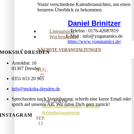
Nutze verschiedene Kalenderansichten, um einen
besseren Überblick zu bekommen.
Daniel Brinitzer
Telefon
0176-42087819
Listenansicht
E-Mail
info@yoganamics.de
Wochenansicht
https://www.yoganamics.de/
NÄCHSTE VERANSTALTUNGEN
MOKSHA DRESDEN
Arnoldstr. 16
01307 Dresden
AUG.
25
0351 653 20 965
info@moksha-dresden.de
Sprechzeiten nach Vereinbarung: schreib eine kurze Email oder
17:00
-
20:30
sprich auf unseren AB. Wir rufen Dich gern zurück!
Verstrickungen lösen – offenes
Aufstellungsseminar
INSTAGRAM
SEP.
13