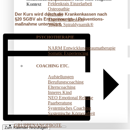
Feldenkrais Einzelarbeit
Kontext
Osteopathie
Pantarei
Der Kurs wird durch die Krankenkassen nach
§20 SGBV als Entspannungs- / Präventions­
Thai Yoga Massage
maßnahme unterstützt.
Yoga & Spiraldynamik®
PSYCHOTHERAPIE
NARM Entwicklungstraumatherapie
Somatic Experiencing
COACHING ETC.
Aufstellungen
Berufungscoaching
Elterncoaching
Inneres Kind
NEO Emotional Release
Paarberatung
Systemisches Coaching
Systemische Körperarbeit
GRUPPENANGEBOTE
Zum Kalender hinzufügen