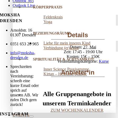
Outlook 365
Outlook Live
KÖRPERPRAXIS
MOKSHA
Feldenkrais
DRESDEN
Yoga
Arnoldstr. 16
BEZIEHUNGSRÄUME
Details
01307 Dresden
Liebe für mein inneres Kind
0351 653 20 965
Datum:
27. Mai
Verbindung (er)leben
Zeit:
17:45 - 19:00
info@moksha-
Kosten:
15€ – 150€
dresden.de
SPIRITUALITÄT & ACHTSAMKEIT
Veranstaltungskategorie:
Kurse
Sprechzeiten
Inner Science Praxisgruppe
Anbieter*in
nach
Kirtan – Heilsame Klänge
Vereinbarung:
schreib eine
kurze Email oder
sprich auf
Alle Gruppenangebote in
unseren AB. Wir
rufen Dich gern
unserem Terminkalender
zurück!
ZUM WOCHENKALENDER
INSTAGRAM
EVENTS