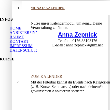
MONATSKALENDER
INFOS
Nutze unser Kalendermodul, um genau Deine
Veranstaltung zu finden.
HOME
ANBIETER*INNEN
Anna Zepnick
RÄUME
Telefon
0176-83193176
KONTAKT
E-Mail
anna.zepnick@gmx.net
IMPRESSUM
DATENSCHUTZ
KURSE
ZUM KALENDER
Mit der Filterbar kannst du Events nach Kategorien
(z. B. Kurse, Seminare…) oder nach deinem*r
gewünschten Anbieter*in sortieren.