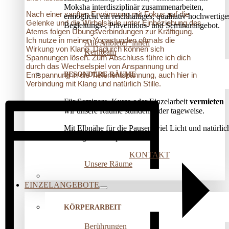
Moksha interdisziplinär zusammenarbeiten,
Nach einer sanften Erwärmung mit Fokus auf die
ermöglicht ein reichhaltiges, qualitativ hochwertige
Gelenke und die Wirbelsäule unter Einbeziehung des
Begleitungs-, Präventions­- und Seminarangebot.
Atems folgen Übungsverbindungen zur Kräftigung.
Ich nutze in meinen Yogastunden oftmals die
Alle Anbieter*innen
Wirkung von Klang. Dadurch können sich
Kernteam
Spannungen lösen. Zum Abschluss führe ich dich
durch das Wechselspiel von Anspannung und
BESONDERE RÄUME
Entspannung in die Tiefenentspannung, auch hier in
Verbindung mit Klang und natürlich Stille.
Für Seminare, Kurse oder Einzelarbeit
vermieten
wir unsere Räume stunden- oder tageweise.
Mit Elbnähe für die Pausen, viel Licht und natürlic
wohliger Atmosphäre!
KONTAKT
Unsere Räume
EINZELANGEBOTE
KÖRPERARBEIT
Berührungen