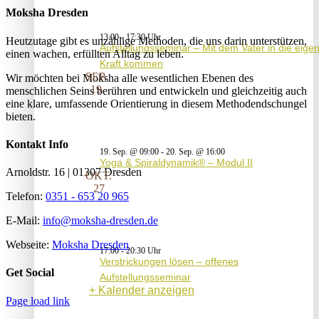
Moksha Dresden
13:00
-
17:30
Heutzutage gibt es unzählige Methoden, die uns darin unterstützen,
Aufstellungsseminar – Mit dem Vater in die eige
einen wachen, erfüllten Alltag zu leben.
Kraft kommen
SEP.
Wir möchten bei Moksha alle wesent­lichen Ebenen des
19
menschlichen Seins berühren und entwickeln und gleichzeitig auch
eine klare, umfassende Orientierung in diesem Methodendschungel
bieten.
Kontakt Info
19. Sep. @ 09:00
-
20. Sep. @ 16:00
Yoga & Spiraldynamik® – Modul II
Arnoldstr. 16 | 01307 Dresden
OKT.
27
Telefon:
0351 - 653 20 965
E-Mail:
info@moksha-dresden.de
Webseite:
Moksha Dresden
17:00
-
20:30
Verstrickungen lösen – offenes
Get Social
Aufstellungsseminar
Kalender anzeigen
Page load link