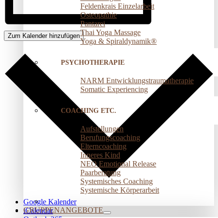
Feldenkrais Einzelarbeit
Osteopathie
Pantarei
Thai Yoga Massage
Zum Kalender hinzufügen
Yoga & Spiraldynamik®
PSYCHOTHERAPIE
NARM Entwicklungstraumatherapie
Somatic Experiencing
COACHING ETC.
Aufstellungen
Berufungscoaching
Elterncoaching
Inneres Kind
NEO Emotional Release
Paarberatung
Systemisches Coaching
Systemische Körperarbeit
Google Kalender
GRUPPENANGEBOTE
iCalendar