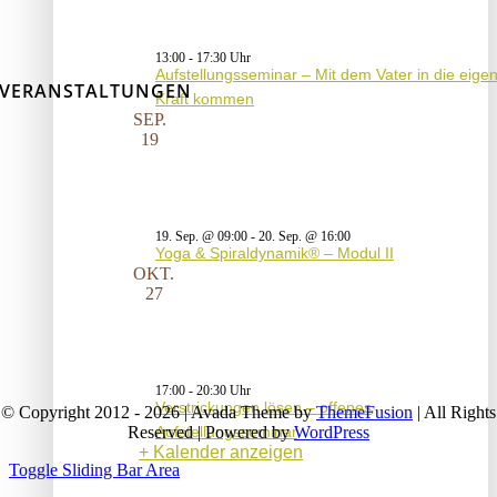
13:00
-
17:30
Aufstellungsseminar – Mit dem Vater in die eige
VERANSTALTUNGEN
Kraft kommen
SEP.
19
19. Sep. @ 09:00
-
20. Sep. @ 16:00
Yoga & Spiraldynamik® – Modul II
OKT.
27
17:00
-
20:30
Verstrickungen lösen – offenes
© Copyright 2012 - 2026 | Avada Theme by
ThemeFusion
| All Rights
Aufstellungsseminar
Reserved | Powered by
WordPress
Kalender anzeigen
Toggle Sliding Bar Area