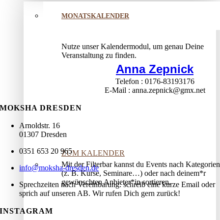
MONATSKALENDER
Nutze unser Kalendermodul, um genau Deine
Veranstaltung zu finden.
Anna Zepnick
Telefon
0176-83193176
E-Mail
anna.zepnick@gmx.net
MOKSHA DRESDEN
Arnoldstr. 16
01307 Dresden
0351 653 20 965
ZUM KALENDER
Mit der Filterbar kannst du Events nach Kategorien
info@moksha-dresden.de
(z. B. Kurse, Seminare…) oder nach deinem*r
gewünschten Anbieter*in sortieren.
Sprechzeiten nach Vereinbarung: schreib eine kurze Email oder
sprich auf unseren AB. Wir rufen Dich gern zurück!
INSTAGRAM