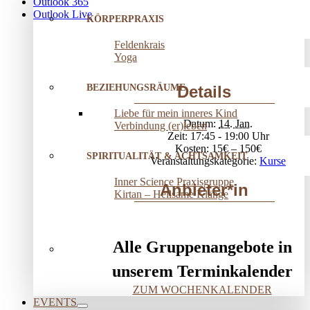
Outlook 365
Outlook Live
KÖRPERPRAXIS
Feldenkrais
Yoga
BEZIEHUNGSRÄUME
Details
Liebe für mein inneres Kind
Datum:
14. Jan.
Verbindung (er)leben
Zeit:
17:45 - 19:00
Kosten:
15€ – 150€
SPIRITUALITÄT & ACHTSAMKEIT
Veranstaltungskategorie:
Kurse
Inner Science Praxisgruppe
Anbieter*in
Kirtan – Heilsame Klänge
Alle Gruppenangebote in
unserem Terminkalender
ZUM WOCHENKALENDER
EVENTS