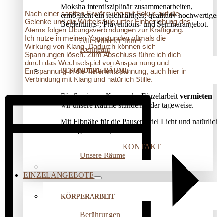
Moksha interdisziplinär zusammenarbeiten,
Nach einer sanften Erwärmung mit Fokus auf die
ermöglicht ein reichhaltiges, qualitativ hochwertige
Gelenke und die Wirbelsäule unter Einbeziehung des
Begleitungs-, Präventions­- und Seminarangebot.
Atems folgen Übungsverbindungen zur Kräftigung.
Ich nutze in meinen Yogastunden oftmals die
Alle Anbieter*innen
Wirkung von Klang. Dadurch können sich
Kernteam
Spannungen lösen. Zum Abschluss führe ich dich
durch das Wechselspiel von Anspannung und
BESONDERE RÄUME
Entspannung in die Tiefenentspannung, auch hier in
Verbindung mit Klang und natürlich Stille.
Für Seminare, Kurse oder Einzelarbeit
vermieten
wir unsere Räume stunden- oder tageweise.
Mit Elbnähe für die Pausen, viel Licht und natürlic
wohliger Atmosphäre!
KONTAKT
Unsere Räume
EINZELANGEBOTE
KÖRPERARBEIT
Berührungen