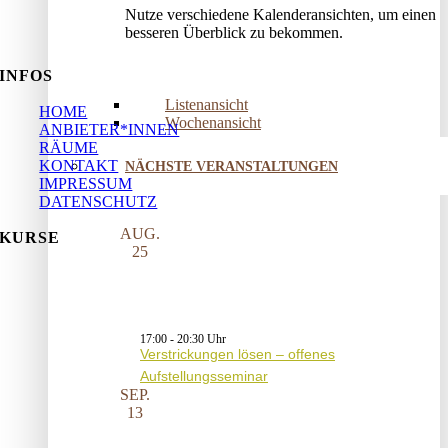
Nutze verschiedene Kalenderansichten, um einen
besseren Überblick zu bekommen.
INFOS
Listenansicht
HOME
Wochenansicht
ANBIETER*INNEN
RÄUME
KONTAKT
NÄCHSTE VERANSTALTUNGEN
IMPRESSUM
DATENSCHUTZ
AUG.
KURSE
25
17:00
-
20:30
Verstrickungen lösen – offenes
Aufstellungsseminar
SEP.
13