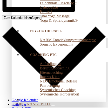
Feldenkrais Einzelarbeit
Osteopathie
Pantarei
Thai Yoga Massage
Zum Kalender hinzufügen
Yoga & Spiraldynamik®
PSYCHOTHERAPIE
NARM Entwicklungstraumatherapie
Somatic Experiencing
COACHING ETC.
Aufstellungen
Berufungscoaching
Elterncoaching
Inneres Kind
NEO Emotional Release
Paarberatung
Systemisches Coaching
Systemische Körperarbeit
Google Kalender
GRUPPENANGEBOTE
iCalendar